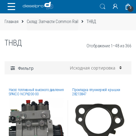
Skip
Skip
0
to
to
navigation
content
Главная
Склад: Запчасти Common Rail
ТНВД
ТНВД
Отображение 1–48 из 366
Фильтр
Насос топливный высокого давления
Прокладка плунжерной крышки
SPAICO NCP6200-00
28213847