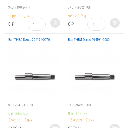
SKU: 7190-247H
SKU: 7190-247UH
через 1-2 дня
через 1-2 дня
К
К
0
₽
0
₽
о
о
л
л
и
и
Вал ТНВД Denso 294191-0070
Вал ТНВД Denso 294191-0080
ч
ч
е
е
с
с
т
т
в
в
о
о
SKU: 294191-0070
SKU: 294191-0080
0 в наличии
0 в наличии
2 через 1-2 дня
12 через 1-2 дня