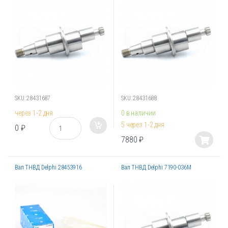
вариаций.
в
Опции
о
можно
выбрать
на
странице
товара.
SKU: 28431687
SKU: 28431688
через 1-2 дня
0 в наличии
К
5 через 1-2 дня
0
₽
о
7880
₽
л
Этот
и
товар
ч
е
Вал ТНВД Delphi 28453916
Вал ТНВД Delphi 7190-036M
имеет
с
несколько
т
вариаций.
в
Опции
о
можно
выбрать