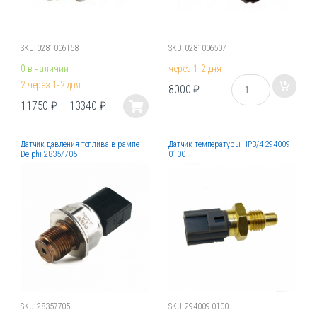
странице
странице
товара.
товара.
SKU: 0281006158
SKU: 0281006507
0 в наличии
через 1-2 дня
К
2 через 1-2 дня
8000
₽
о
11750
₽
–
13340
₽
л
Этот
и
товар
ч
е
Датчик давления топлива в рампе
Датчик температуры HP3/4 294009-
имеет
Delphi 28357705
0100
с
несколько
т
вариаций.
в
Опции
о
можно
выбрать
на
странице
товара.
SKU: 28357705
SKU: 294009-0100