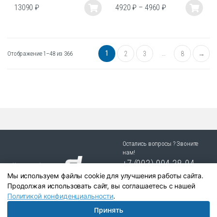
13090
₽
4920
₽
–
4960
₽
Этот
Этот
товар
товар
имеет
имеет
несколько
несколько
1
…
Отображение 1–48 из 366
2
3
8
→
вариаций.
вариаций.
Опции
Опции
можно
можно
выбрать
выбрать
на
на
странице
странице
товара.
товара.
Остались вопросы ? Звоните
нам!
+7 (903) 904 38-94
Мы используем файлы cookie для улучшения работы сайта.
г. Новосибирск, ул. Степная
Продолжая использовать сайт, вы соглашаетесь с нашей
25/1 к.1
Политикой конфиденциальности
.
Принять
Написать в Telegram:
+79039043894