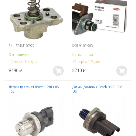
можно
можно
выбрать
выбрать
на
на
странице
странице
товара.
товара.
SKU: F01M100927
SKU: 9109-903
3 в наличии
0 в наличии
17 через 1-2 дня
14 через 1-2 дня
8490
₽
8710
₽
Этот
Этот
товар
товар
Датчик давления Bosch 0 281 006
Датчик давления Bosch 0 281 006
имеет
имеет
158
507
несколько
несколько
вариаций.
вариаций.
Опции
Опции
можно
можно
выбрать
выбрать
на
на