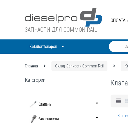
Skip
Skip
to
to
navigation
content
ОПЛАТА 
ЗАПЧАСТИ ДЛЯ COMMON RAIL
Каталог товаров
Главная
Склад: Запчасти Common Rail
К
Категории
Клапа
Клапаны
Siemen
Распылители