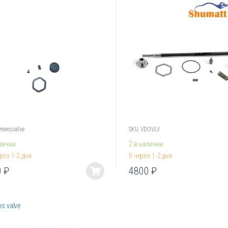
emensvalve
SKU: VDOVLV
личии
2 в наличии
рез 1-2 дня
0 через 1-2 дня
0
₽
4800
₽
Этот
товар
имеет
s valve
лько
несколько
ций.
вариаций.