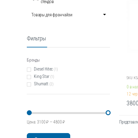
стендов
Опции
можн
Товары для франчайзи
выбра
на
стран
Фильтры
товара
Бренды
Diesel Hitec
(1)
King Star
(1)
SKU: K
Shumatt
(2)
0 в на
12 чер
380
Этот
товар
имеет
Цена:
3100 ₽
—
4800 ₽
Представл
Минимальная
Максимальная
неско
цена
цена
вариа