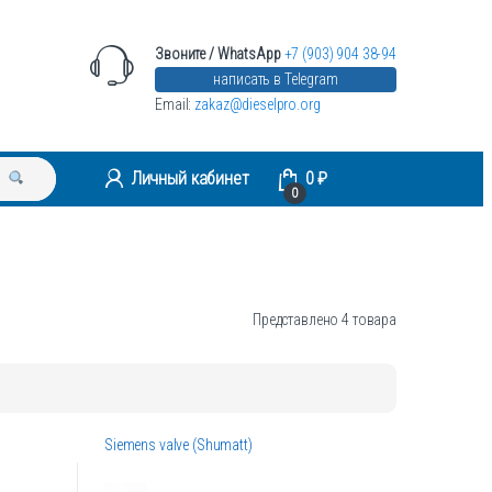
Звоните / WhatsApp
+7 (903) 904 38-94
написать в Telegram
Email:
zakaz@dieselpro.org
Личный кабинет
0
₽
0
Представлено 4 товара
Siemens valve (Shumatt)