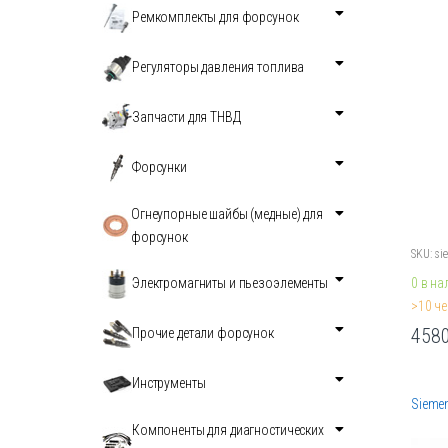
Ремкомплекты для форсунок
Регуляторы давления топлива
Запчасти для ТНВД
Форсунки
Огнеупорные шайбы (медные) для
форсунок
SKU: si
0 в на
Электромагниты и пьезоэлементы
>10 че
458
Прочие детали форсунок
Этот
товар
Инструменты
имеет
Siemen
неско
Компоненты для диагностических
вариа