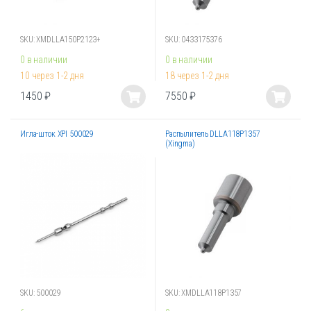
товара.
товара.
SKU: XMDLLA150P2123+
SKU: 0433175376
0 в наличии
0 в наличии
10 через 1-2 дня
18 через 1-2 дня
1450
₽
7550
₽
Этот
Этот
товар
товар
Игла-шток XPI 500029
Распылитель DLLA118P1357
имеет
имеет
(Xingma)
несколько
несколько
вариаций.
вариаций.
Опции
Опции
можно
можно
выбрать
выбрать
на
на
странице
странице
товара.
товара.
SKU: 500029
SKU: XMDLLA118P1357