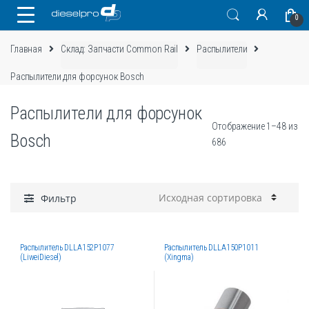
Skip
Skip
0
to
to
navigation
content
Главная
Склад: Запчасти Common Rail
Распылители
Распылители для форсунок Bosch
Распылители для форсунок
Отображение 1–48 из
Bosch
686
Фильтр
Распылитель DLLA152P1077
Распылитель DLLA150P1011
(LiweiDiesel)
(Xingma)