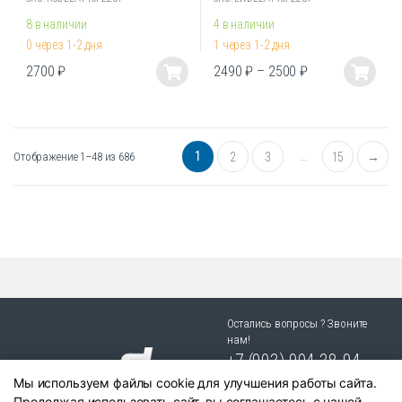
8 в наличии
4 в наличии
0 через 1-2 дня
1 через 1-2 дня
2700
₽
2490
₽
–
2500
₽
Этот
Этот
товар
товар
имеет
имеет
несколько
несколько
1
…
Отображение 1–48 из 686
2
3
15
→
вариаций.
вариаций.
Опции
Опции
можно
можно
выбрать
выбрать
на
на
странице
странице
товара.
товара.
Остались вопросы ? Звоните
нам!
+7 (903) 904 38-94
Мы используем файлы cookie для улучшения работы сайта.
г. Новосибирск, ул. Степная
Продолжая использовать сайт, вы соглашаетесь с нашей