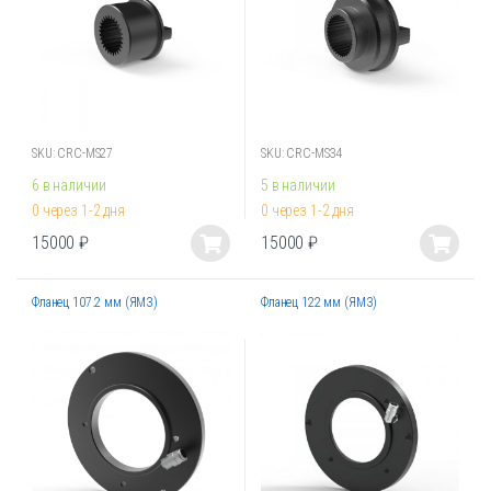
SKU: CRC-MS27
SKU: CRC-MS34
6 в наличии
5 в наличии
0 через 1-2 дня
0 через 1-2 дня
15000
₽
15000
₽
Этот
Этот
товар
товар
Фланец 107.2 мм (ЯМЗ)
Фланец 122 мм (ЯМЗ)
имеет
имеет
несколько
несколько
вариаций.
вариаций.
Опции
Опции
можно
можно
выбрать
выбрать
на
на
странице
странице