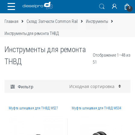
Skip
Skip
0
to
to
navigation
content
Главная
Склад: Запчасти Common Rail
Инструменты
Инструменты для ремонта ТНВД
Инструменты для ремонта
Отображение 1–48 из
ТНВД
51
Фильтр
Муфта шлицевая для ТНВД MS27
Муфта шлицевая для ТНВД MS34