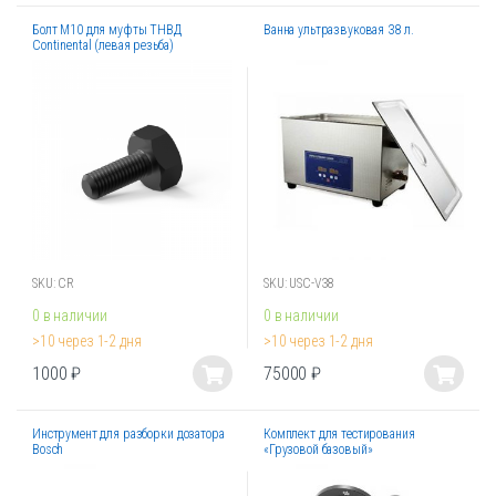
товар
товар
Болт М10 для муфты ТНВД
Ванна ультразвуковая 38 л.
имеет
имеет
Continental (левая резьба)
несколько
несколько
вариаций.
вариаций.
Опции
Опции
можно
можно
выбрать
выбрать
на
на
странице
странице
товара.
товара.
SKU: CR
SKU: USC-V38
0 в наличии
0 в наличии
>10 через 1-2 дня
>10 через 1-2 дня
1000
₽
75000
₽
Этот
Этот
товар
товар
Инструмент для разборки дозатора
Комплект для тестирования
имеет
имеет
Bosch
«Грузовой базовый»
несколько
несколько
вариаций.
вариаций.