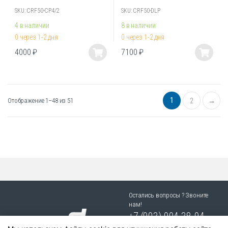
SKU: CRF50-CP4/2
SKU: CRF50-DLP
4 в наличии
8 в наличии
0 через 1-2 дня
0 через 1-2 дня
4000
₽
7100
₽
Этот
Этот
товар
товар
имеет
имеет
несколько
несколько
1
Отображение 1–48 из 51
2
→
вариаций.
вариаций.
Опции
Опции
можно
можно
выбрать
выбрать
на
на
странице
странице
товара.
товара.
Остались вопросы ? Звоните
нам!
+7 (903) 904 38-94