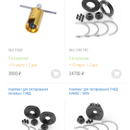
Опции
Опции
можно
можно
выбрать
выбрать
на
на
странице
странице
товара.
товара.
SKU: F02B
SKU: CRS-TRC
0 в наличии
0 в наличии
>10 через 1-2 дня
>10 через 1-2 дня
3000
₽
24700
₽
Этот
Этот
товар
товар
Комплект для тестирования
Комплект для тестирования ТНВД
имеет
имеет
легковых ТНВД
KAMAZ / MAN
несколько
несколько
вариаций.
вариаций.
Опции
Опции
можно
можно
выбрать
выбрать
на
на