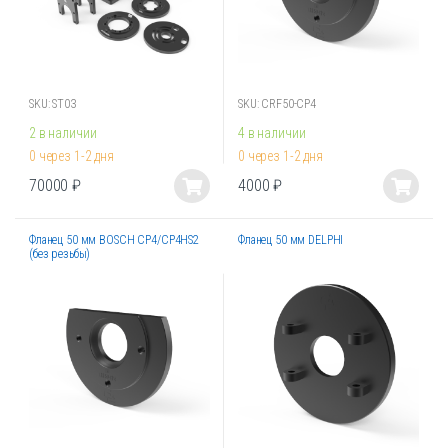
на
на
странице
странице
товара.
товара.
SKU: ST03
SKU: CRF50-CP4
2 в наличии
4 в наличии
0 через 1-2 дня
0 через 1-2 дня
70000
₽
4000
₽
Этот
Этот
товар
товар
Фланец 50 мм BOSCH CP4/CP4HS2
Фланец 50 мм DELPHI
имеет
имеет
(без резьбы)
несколько
несколько
вариаций.
вариаций.
Опции
Опции
можно
можно
выбрать
выбрать
на
на
странице
странице
товара.
товара.