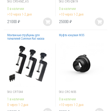
SKU: CRS-KMZ_K5
SKU: CRS-QSK19
0 в наличии
0 в наличии
>10 через 1-2 дня
>10 через 1-2 дня
21000
₽
25000
₽
Этот
Этот
товар
товар
Монтажные струбцины для
Муфта конусная М35
имеет
имеет
толкателей Common Rail насоса
несколько
несколько
BOSCH СР3
вариаций.
вариаций.
Опции
Опции
можно
можно
выбрать
выбрать
на
на
странице
странице
товара.
товара.
SKU: CRT044
SKU: CRC-M35
1 в наличии
0 в наличии
0 через 1-2 дня
>10 через 1-2 дня