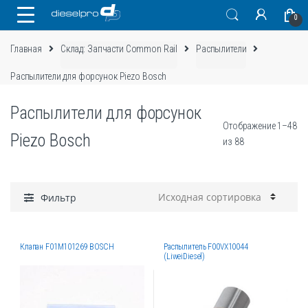
Skip
Skip
0
to
to
navigation
content
Главная
Склад: Запчасти Common Rail
Распылители
Распылители для форсунок Piezo Bosch
Распылители для форсунок
Отображение 1–48
Piezo Bosch
из 88
Фильтр
Клапан F01M101269 BOSCH
Распылитель F00VX10044
(LiweiDiesel)