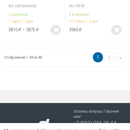
SKU: LWF00VX40030
SKU: PEF39
1 в наличии
0 в наличии
1 через 1-2 дня
>10 через 1-2 дня
3810
₽
–
3870
₽
3960
₽
Этот
Этот
товар
товар
имеет
имеет
несколько
несколько
1
Отображение 1–48 из 88
2
→
вариаций.
вариаций.
Опции
Опции
можно
можно
выбрать
выбрать
на
на
странице
странице
товара.
товара.
Остались вопросы ? Звоните
нам!
+7 (903) 904 38-94