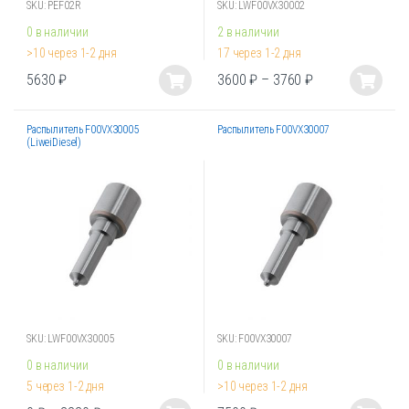
SKU: PEF02R
SKU: LWF00VX30002
0 в наличии
2 в наличии
>10 через 1-2 дня
17 через 1-2 дня
5630
₽
3600
₽
–
3760
₽
Этот
Этот
товар
товар
Распылитель F00VX30005
Распылитель F00VX30007
имеет
имеет
(LiweiDiesel)
несколько
несколько
вариаций.
вариаций.
Опции
Опции
можно
можно
выбрать
выбрать
на
на
странице
странице
товара.
товара.
SKU: LWF00VX30005
SKU: F00VX30007
0 в наличии
0 в наличии
5 через 1-2 дня
>10 через 1-2 дня