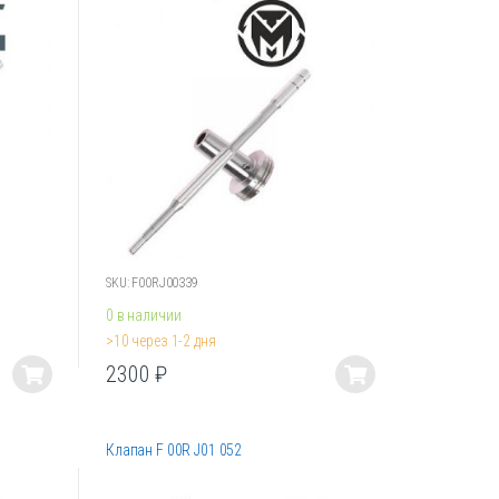
SKU: F00RJ00339
0 в наличии
>10 через 1-2 дня
2300
₽
Этот
товар
имеет
Клапан F 00R J01 052
несколько
вариаций.