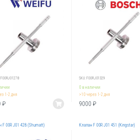
Опции
о
можно
ть
выбрать
на
ице
странице
.
товара.
FF00RJ01278
SKU: F00RJ01329
личии
0 в наличии
ез 1-2 дня
>10 через 1-2 дня
0
₽
9000
₽
Этот
товар
имеет
 F 00R J01 428 (Shumatt)
Клапан F 00R J01 451 (Kingstar)
лько
несколько
ций.
вариаций.