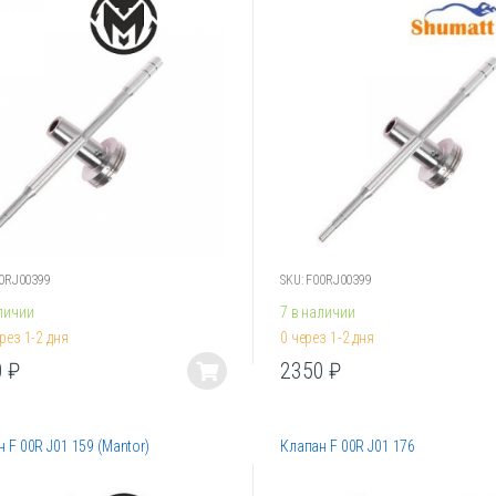
Опции
о
можно
ть
выбрать
на
ице
странице
.
товара.
00RJ00399
SKU: F00RJ00399
личии
7 в наличии
рез 1-2 дня
0 через 1-2 дня
0
₽
2350
₽
Этот
товар
имеет
 F 00R J01 159 (Mantor)
Клапан F 00R J01 176
лько
несколько
ций.
вариаций.