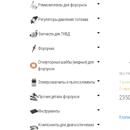
Ремкомплекты для форсунок
Регуляторы давления топлива
Запчасти для ТНВД
Форсунки
Огнеупорные шайбы (медные) для
форсунок
SKU: F
7 в на
Электромагниты и пьезоэлементы
0 чере
235
Прочие детали форсунок
Этот
товар
Инструменты
имеет
Клапан
неско
Компоненты для диагностических
вариа