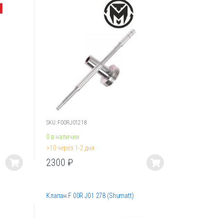
Опции
можно
выбрать
на
странице
товара.
SKU: F00RJ01218
0 в наличии
>10 через 1-2 дня
2300
₽
Этот
товар
имеет
Клапан F 00R J01 278 (Shumatt)
несколько
вариаций.