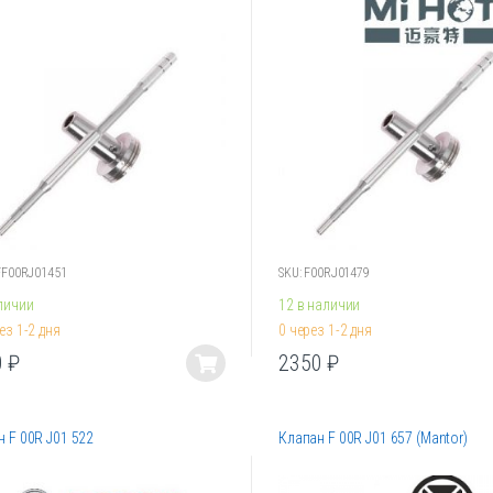
Опции
о
можно
ть
выбрать
на
ице
странице
.
товара.
FF00RJ01451
SKU: F00RJ01479
личии
12 в наличии
ез 1-2 дня
0 через 1-2 дня
0
₽
2350
₽
Этот
товар
имеет
 F 00R J01 522
Клапан F 00R J01 657 (Mantor)
лько
несколько
ций.
вариаций.