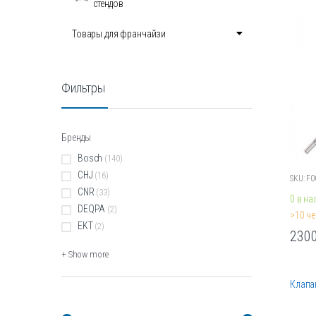
стендов
Опции
можн
Товары для франчайзи
выбра
на
стран
Фильтры
товара
Бренды
Bosch
(140)
CHJ
(16)
SKU: F
CNR
(33)
0 в на
DEQPA
(2)
>10 че
EKT
(2)
230
Этот
+ Show more
товар
имеет
Клапан
неско
вариа