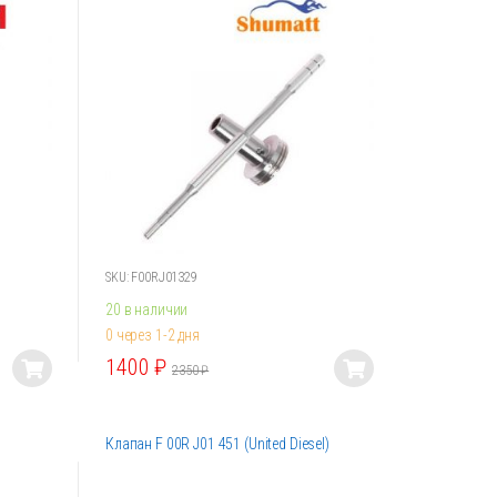
Опции
можно
выбрать
на
странице
товара.
SKU: F00RJ01329
20 в наличии
0 через 1-2 дня
1400
₽
2350
₽
Этот
товар
имеет
Клапан F 00R J01 451 (United Diesel)
несколько
вариаций.