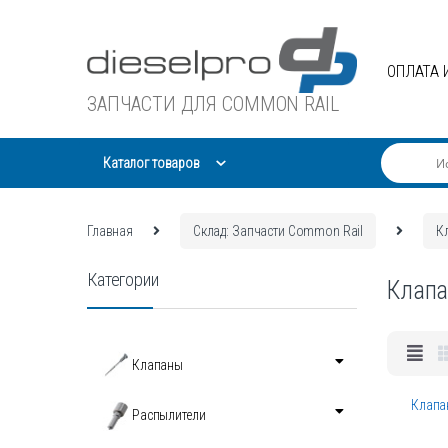
Skip
Skip
to
to
navigation
content
ОПЛАТА 
ЗАПЧАСТИ ДЛЯ COMMON RAIL
Каталог товаров
Главная
Склад: Запчасти Common Rail
К
Категории
Клапа
Клапаны
Клапан
Распылители