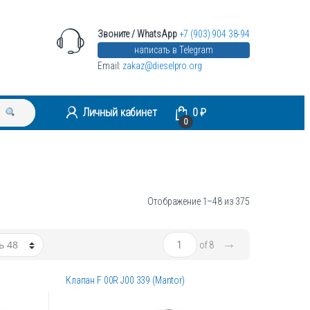
Звоните / WhatsApp
+7 (903) 904 38-94
написать в Telegram
Email:
zakaz@dieselpro.org
Личный кабинет
0
₽
0
Отображение 1–48 из 375
→
of 8
Клапан F 00R J00 339 (Mantor)