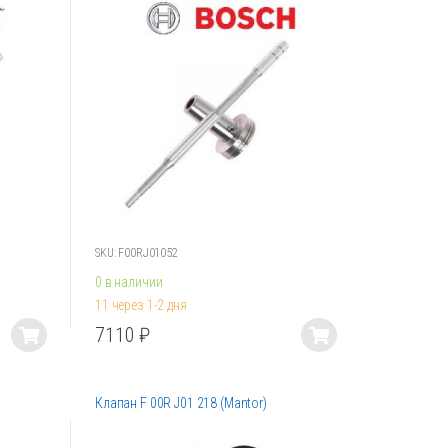
Опции
можно
выбрать
на
странице
товара.
SKU: F00RJ01052
0 в наличии
11 через 1-2 дня
7110
₽
Этот
товар
имеет
Клапан F 00R J01 218 (Mantor)
несколько
вариаций.