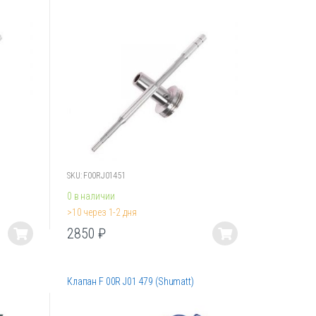
Опции
можно
выбрать
на
странице
товара.
SKU: F00RJ01451
0 в наличии
>10 через 1-2 дня
2850
₽
Этот
товар
имеет
Клапан F 00R J01 479 (Shumatt)
несколько
вариаций.