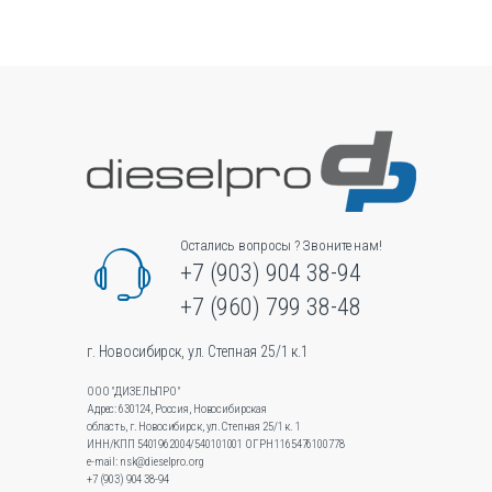
Опции
можн
выбра
на
стран
товара
Остались вопросы ? Звоните нам!
+7 (903) 904 38-94
+7 (960) 799 38-48
г. Новосибирск, ул. Степная 25/1 к.1
ООО "ДИЗЕЛЬПРО"
Адрес: 630124, Россия, Новосибирская
область, г. Новосибирск, ул.Степная 25/1 к. 1
ИНН/КПП 5401962004/540101001 ОГРН 1165476100778
e-mail: nsk@dieselpro.org
+7 (903) 904 38-94