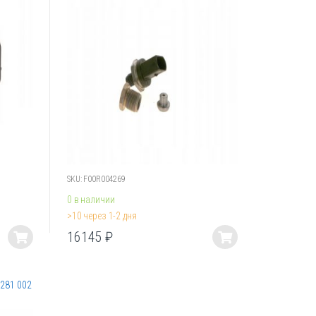
SKU: F00R004269
0 в наличии
>10 через 1-2 дня
16145
₽
Этот
товар
имеет
 281 002
несколько
вариаций.