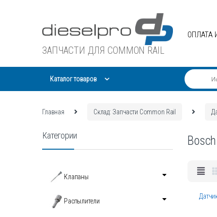
Skip
Skip
to
to
navigation
content
ОПЛАТА 
ЗАПЧАСТИ ДЛЯ COMMON RAIL
Каталог товаров
Главная
Склад: Запчасти Common Rail
Д
Категории
Bosch
Клапаны
Датчик
Распылители