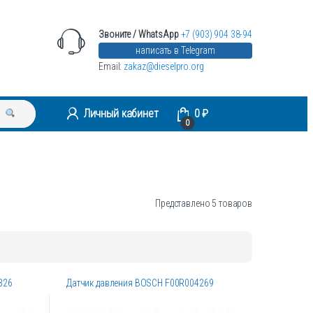
Звоните / WhatsApp
+7 (903) 904 38-94
написать в Telegram
Email:
zakaz@dieselpro.org
Личный кабинет
0
₽
0
Представлено 5 товаров
326
Датчик давления BOSCH F00R004269