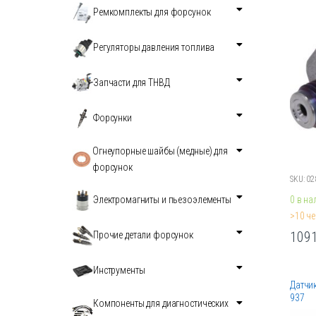
Ремкомплекты для форсунок
Регуляторы давления топлива
Запчасти для ТНВД
Форсунки
Огнеупорные шайбы (медные) для
форсунок
SKU: 0
0 в на
Электромагниты и пьезоэлементы
>10 че
109
Прочие детали форсунок
Этот
товар
Инструменты
имеет
Датчик
неско
937
Компоненты для диагностических
вариа