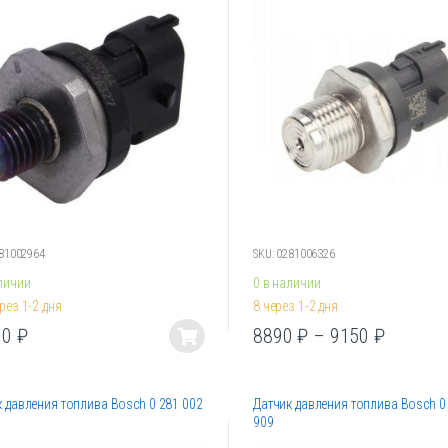
281002964
SKU: 0281006326
личии
0 в наличии
рез 1-2 дня
8 через 1-2 дня
10
₽
8890
₽
–
9150
₽
Этот
товар
имеет
 давления топлива Bosch 0 281 002
Датчик давления топлива Bosch 0
лько
несколько
909
ций.
вариаций.