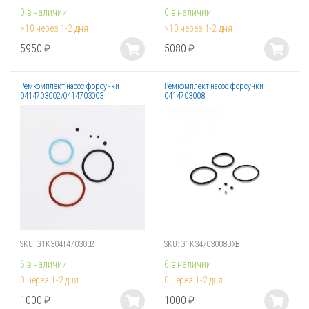
0 в наличии
0 в наличии
>10 через 1-2 дня
>10 через 1-2 дня
5950
₽
5080
₽
Этот
Этот
товар
товар
Ремкомплект насос-форсунки
Ремкомплект насос-форсунки
имеет
имеет
0414703002/0414703003
0414703008
несколько
несколько
вариаций.
вариаций.
Опции
Опции
можно
можно
выбрать
выбрать
на
на
странице
странице
товара.
товара.
SKU: G1K30414703002
SKU: G1K34703008DXB
6 в наличии
6 в наличии
0 через 1-2 дня
0 через 1-2 дня
1000
₽
1000
₽
Этот
Этот