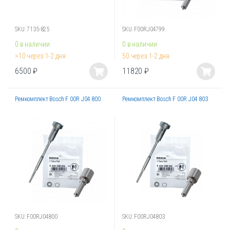
товара.
товара.
SKU: 7135-825
SKU: F00RJ04799
0 в наличии
0 в наличии
>10 через 1-2 дня
50 через 1-2 дня
6500
₽
11820
₽
Этот
Этот
товар
товар
Ремкомплект Bosch F 00R J04 800
Ремкомплект Bosch F 00R J04 803
имеет
имеет
несколько
несколько
вариаций.
вариаций.
Опции
Опции
можно
можно
выбрать
выбрать
на
на
странице
странице
товара.
товара.
SKU: F00RJ04800
SKU: F00RJ04803