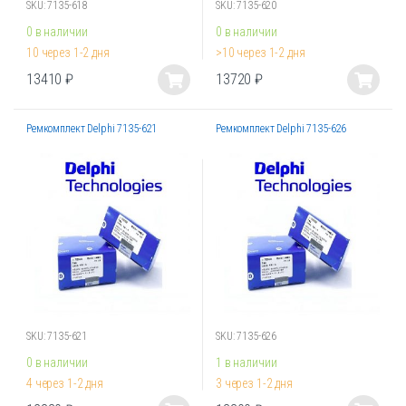
SKU: 7135-618
SKU: 7135-620
0 в наличии
0 в наличии
10 через 1-2 дня
>10 через 1-2 дня
13410
₽
13720
₽
Этот
Этот
товар
товар
Ремкомплект Delphi 7135-621
Ремкомплект Delphi 7135-626
имеет
имеет
несколько
несколько
вариаций.
вариаций.
Опции
Опции
можно
можно
выбрать
выбрать
на
на
странице
странице
товара.
товара.
SKU: 7135-621
SKU: 7135-626
0 в наличии
1 в наличии
4 через 1-2 дня
3 через 1-2 дня