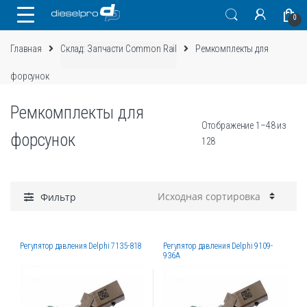
Skip
Skip
0
to
to
navigation
content
Главная
Склад: Запчасти Common Rail
Ремкомплекты для
форсунок
Ремкомплекты для
Отображение 1–48 из
форсунок
128
Фильтр
Регулятор давления Delphi 7135-818
Регулятор давления Delphi 9109-
936A