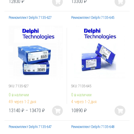
12830
₽
13300
₽
Этот
Этот
товар
товар
Ремкомплект Delphi 7135-627
Ремкомплект Delphi 7135-645
имеет
имеет
несколько
несколько
вариаций.
вариаций.
Опции
Опции
можно
можно
выбрать
выбрать
на
на
странице
странице
товара.
товара.
SKU: 7135-627
SKU: 7135-645
0 в наличии
0 в наличии
49 через 1-2 дня
4 через 1-2 дня
13140
₽
–
13470
₽
10890
₽
Этот
Этот
товар
товар
Ремкомплект Delphi 7135-647
Ремкомплект Delphi 7135-648
имеет
имеет