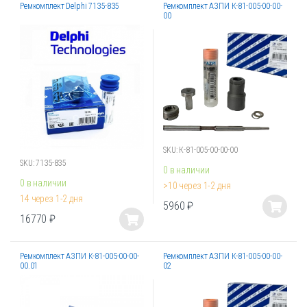
Ремкомплект Delphi 7135-835
Ремкомплект АЗПИ К-81-005-00-00-
имеет
имеет
00
несколько
несколько
вариаций.
вариаций.
Опции
Опции
можно
можно
выбрать
выбрать
на
на
странице
странице
товара.
товара.
SKU: К-81-005-00-00-00
SKU: 7135-835
0 в наличии
0 в наличии
>10 через 1-2 дня
14 через 1-2 дня
5960
₽
Этот
16770
₽
Этот
товар
товар
имеет
Ремкомплект АЗПИ К-81-005-00-00-
Ремкомплект АЗПИ К-81-005-00-00-
имеет
несколько
00.01
02
несколько
вариаций.
вариаций.
Опции
Опции