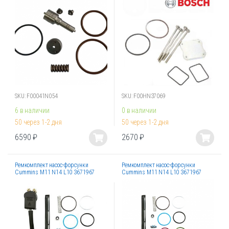
вариаций.
вариаций.
Опции
Опции
можно
можно
выбрать
выбрать
на
на
странице
странице
товара.
товара.
SKU: F00041N054
SKU: F00HN37069
6 в наличии
0 в наличии
50 через 1-2 дня
50 через 1-2 дня
6590
₽
2670
₽
Этот
Этот
товар
товар
Ремкомплект насос-форсунки
Ремкомплект насос-форсунки
имеет
имеет
Cummins M11 N14 L10 3671967
Cummins M11 N14 L10 3671967
несколько
несколько
вариаций.
вариаций.
Опции
Опции
можно
можно
выбрать
выбрать