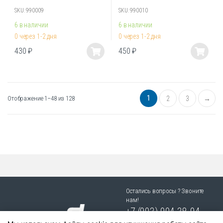
SKU: 990009
SKU: 990010
6 в наличии
6 в наличии
0 через 1-2 дня
0 через 1-2 дня
430
₽
450
₽
Этот
Этот
товар
товар
имеет
имеет
несколько
несколько
1
Отображение 1–48 из 128
2
3
→
вариаций.
вариаций.
Опции
Опции
можно
можно
выбрать
выбрать
на
на
странице
странице
товара.
товара.
Остались вопросы ? Звоните
нам!
+7 (903) 904 38-94