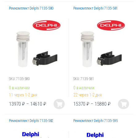
товар
товар
Ремкомплект Delphi 7135-580
Ремкомплект Delphi 7135-581
имеет
имеет
несколько
несколько
вариаций.
вариаций.
Опции
Опции
можно
можно
выбрать
выбрать
на
на
странице
странице
товара.
товара.
SKU: 7135-580
SKU: 7135-581
0 в наличии
0 в наличии
11 через 1-2 дня
22 через 1-2 дня
13970
₽
–
14610
₽
15370
₽
–
15880
₽
Этот
Этот
товар
товар
Ремкомплект Delphi 7135-582
Ремкомплект Delphi 7135-595
имеет
имеет
несколько
несколько
вариаций.
вариаций.