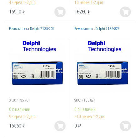
4 через 1-2 дня
16 через 1-2 дня
16910
₽
16260
₽
Этот
Этот
товар
товар
Ремкомплект Delphi 7135-701
Ремкомплект Delphi 7135-827
имеет
имеет
несколько
несколько
вариаций.
вариаций.
Опции
Опции
можно
можно
выбрать
выбрать
на
на
странице
странице
товара.
товара.
SKU: 7135-701
SKU: 7135-827
0 в наличии
0 в наличии
9 через 1-2 дня
>10 через 1-2 дня
15560
₽
0
₽
Этот
Этот
товар
товар