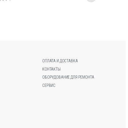
Этот
Этот
товар
товар
имеет
имеет
несколько
несколько
вариаций.
вариаций.
Опции
Опции
можно
можно
выбрать
выбрать
на
на
странице
странице
ОПЛАТА И ДОСТАВКА
товара.
товара.
КОНТАКТЫ
ОБОРУДОВАНИЕ ДЛЯ РЕМОНТА
СЕРВИС