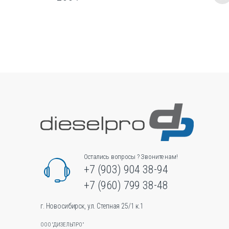
Этот
товар
имеет
несколько
вариаций.
Опции
можно
выбрать
на
странице
товара.
Остались вопросы ? Звоните нам!
+7 (903) 904 38-94
+7 (960) 799 38-48
г. Новосибирск, ул. Степная 25/1 к.1
ООО "ДИЗЕЛЬПРО"