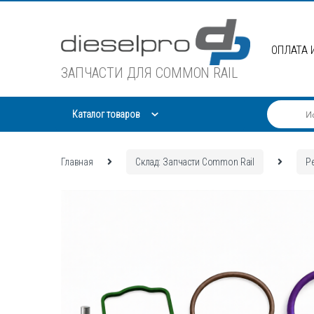
Skip
Skip
to
to
navigation
content
ОПЛАТА 
ЗАПЧАСТИ ДЛЯ COMMON RAIL
Каталог товаров
Главная
Склад: Запчасти Common Rail
Р