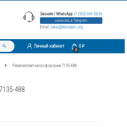
Звоните / WhatsApp
+7 (903) 904 38-94
написать в Telegram
Email:
zakaz@dieselpro.org
Личный кабинет
0
₽
0
Ремкомплект насос-форсунки 7135-488
7135-488