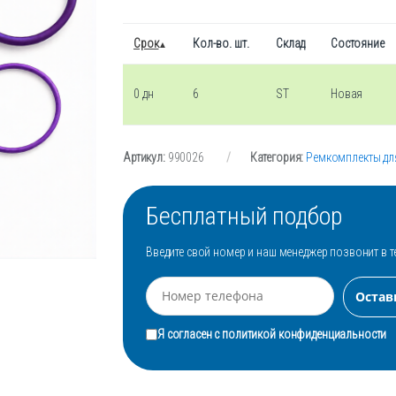
Срок
Кол-во. шт.
Склад
Состояние
0 дн
6
ST
Новая
Артикул:
990026
Категория:
Ремкомплекты дл
Бесплатный подбор
Введите свой номер и наш менеджер позвонит в т
Я согласен с
политикой конфиденциальности