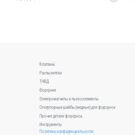
Этот
товар
имеет
несколько
вариаций.
Опции
можно
выбрать
на
странице
Клапаны
товара.
Распылители
ТНВД
Форсунки
Электромагниты и пьезоэлементы
Огнеупорные шайбы (медные) для форсунок
Прочие детали форсунок
Инструменты
Политика конфиденциальности