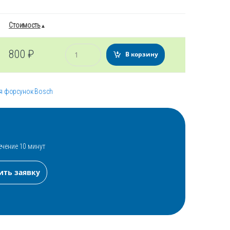
Стоимость
Количество
800
₽
В корзину
я форсунок Bosch
ечение 10 минут