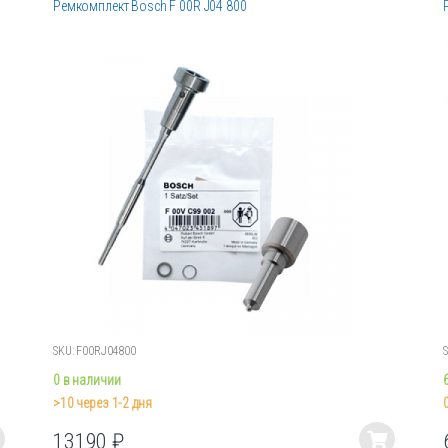
Ремкомплект Bosch F 00R J04 800
SKU: F00RJ04800
0 в наличии
>10 через 1-2 дня
13190
₽