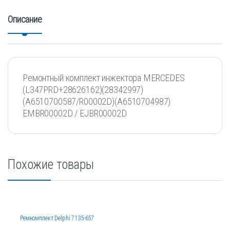
Описание
Ремонтный комплект инжектора MERCEDES
(L347PRD+28626162)(28342997)
(A6510700587/R00002D)(A6510704987)
EMBR00002D / EJBR00002D
Похожие товары
Ремкомплект Delphi 7135-657