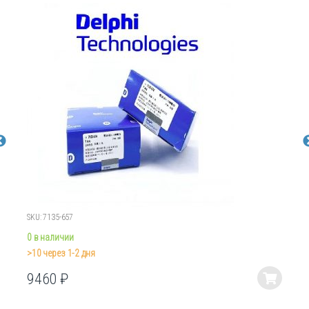
SKU: 7135-657
0 в наличии
>10 через 1-2 дня
9460
₽
Этот
товар