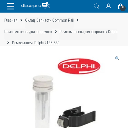
Skip
Skip
0
to
to
navigation
content
Главная
Склад: Запчасти Common Rail
Ремкомплекты для форсунок
Ремкомплекты для форсунок Delphi
Ремкомплект Delphi 7135-580