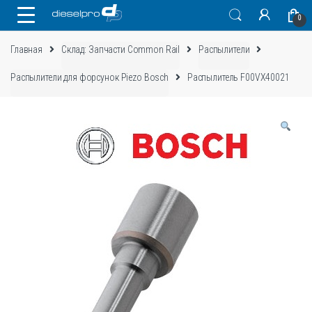
Skip
Skip
0
to
to
navigation
content
Главная
Склад: Запчасти Common Rail
Распылители
Распылители для форсунок Piezo Bosch
Распылитель F00VX40021