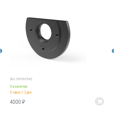
SKU: CRF50-CP4/2
4 в наличии
0 через 1-2 дня
4000
₽
Этот
товар