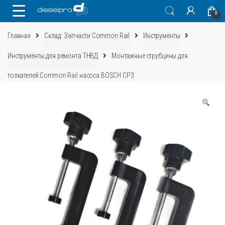
Skip
Skip
0
to
to
navigation
content
Главная
Склад: Запчасти Common Rail
Инструменты
Инструменты для ремонта ТНВД
Монтажные струбцины для
толкателей Common Rail насоса BOSCH СР3