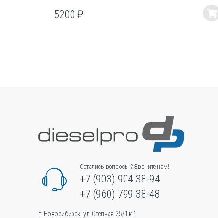
5200
₽
Этот
товар
имеет
несколько
вариаций.
Опции
можно
выбрать
на
странице
товара.
Остались вопросы ? Звоните нам!
+7 (903) 904 38-94
+7 (960) 799 38-48
г. Новосибирск, ул. Степная 25/1 к.1