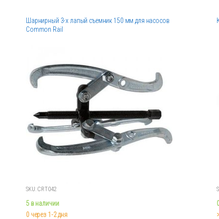
ц
Шарнирный 3-х лапый съемник 150 мм для насосов
Common Rail
SKU: CRT042
5 в наличии
0 через 1-2 дня