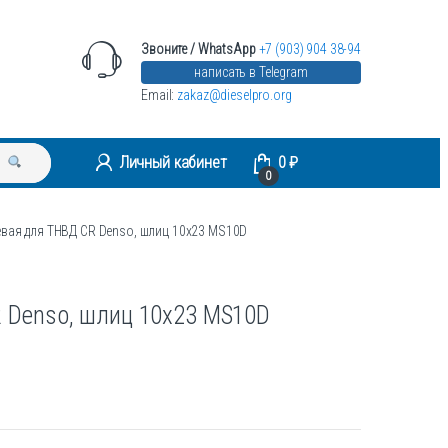
Звоните / WhatsApp
+7 (903) 904 38-94
написать в Telegram
Email:
zakaz@dieselpro.org
Личный кабинет
0
₽
0
вая для ТНВД CR Denso, шлиц 10х23 MS10D
 Denso, шлиц 10х23 MS10D