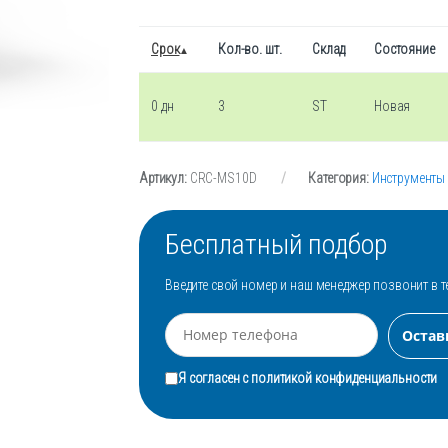
Срок
Кол-во. шт.
Склад
Состояние
0 дн
3
ST
Новая
Артикул:
CRC-MS10D
Категория:
Инструменты
Бесплатный подбор
Введите свой номер и наш менеджер позвонит в т
Я согласен с
политикой конфиденциальности