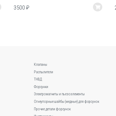
3500
₽
Этот
товар
имеет
несколько
вариаций.
Опции
можно
выбрать
на
странице
Клапаны
товара.
Распылители
ТНВД
Форсунки
Электромагниты и пьезоэлементы
Огнеупорные шайбы (медные) для форсунок
Прочие детали форсунок