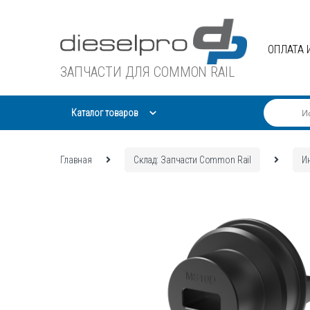
Skip
Skip
to
to
navigation
content
ОПЛАТА 
ЗАПЧАСТИ ДЛЯ COMMON RAIL
Каталог товаров
Главная
Склад: Запчасти Common Rail
И