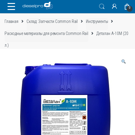
Skip
Skip
0
to
to
navigation
content
Главная
Склад: Запчасти Common Rail
Инструменты
Расходные материалы для ремонта Common Rail
Деталан А-10М (20
л.)