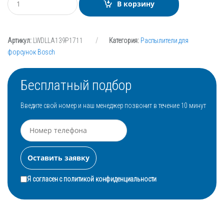
В корзину
о
л
и
ч
Артикул:
LWDLLA139P1711
Категория:
Распылители для
е
с
форсунок Bosch
т
в
о
Бесплатный подбор
Введите свой номер и наш менеджер позвонит в течение 10 минут
Я согласен с
политикой конфиденциальности