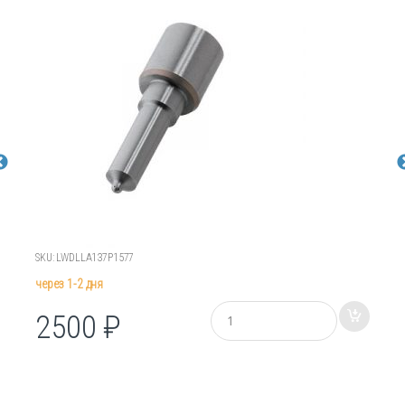
SKU: LWDLLA137P1577
через 1-2 дня
К
2500
₽
о
л
и
ч
е