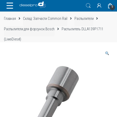
Skip
Skip
0
to
to
navigation
content
Главная
Склад: Запчасти Common Rail
Распылители
Распылители для форсунок Bosch
Распылитель DLLA139P1711
(LiweiDiesel)