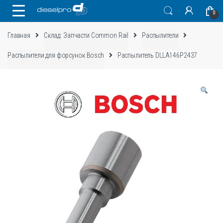
Skip
Skip
0
to
to
navigation
content
Главная
Склад: Запчасти Common Rail
Распылители
Распылители для форсунок Bosch
Распылитель DLLA146P2437