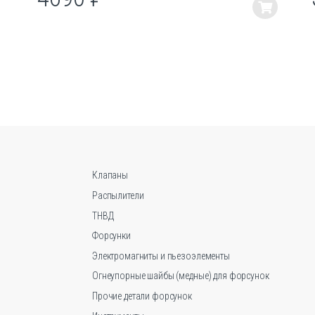
Этот
товар
имеет
несколько
вариаций.
Опции
можно
выбрать
на
странице
товара.
Клапаны
Распылители
ТНВД
Форсунки
Электромагниты и пьезоэлементы
Огнеупорные шайбы (медные) для форсунок
Прочие детали форсунок