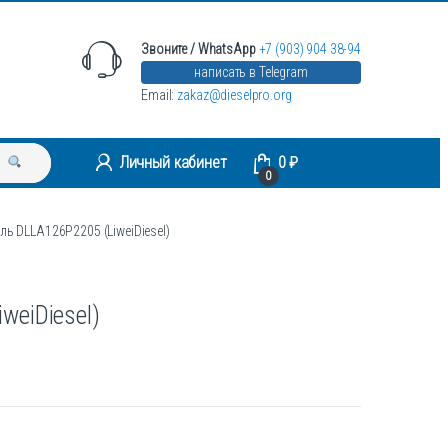
Звоните / WhatsApp
+7 (903) 904 38-94
написать в Telegram
Email:
zakaz@dieselpro.org
Личный кабинет
0
₽
0
ль DLLA126P2205 (LiweiDiesel)
weiDiesel)