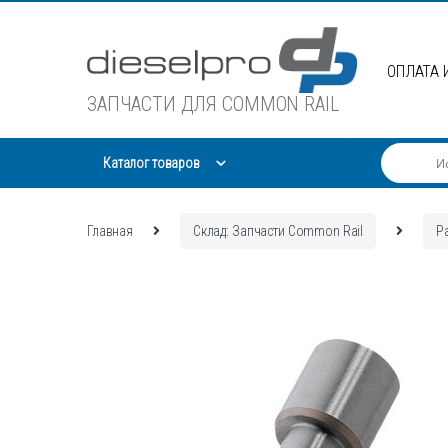
Skip
Skip
to
to
navigation
content
ОПЛАТА 
ЗАПЧАСТИ ДЛЯ COMMON RAIL
Каталог товаров
Главная
Склад: Запчасти Common Rail
Р