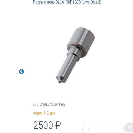
Распылитель DLLA150P1808 (LiweiDiesel)
SKU: LWDLLA150P1808
через 1-2 дня
2500
₽
К
о