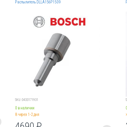
Распылитель DLLA156P1509
SKU: 0433171931
0 в наличии
8 через 1-2 дня
4690
₽