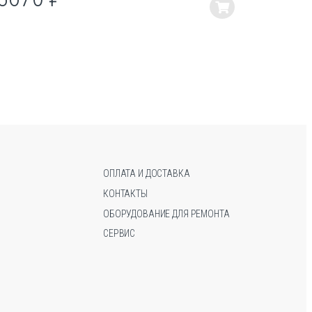
Этот
Этот
товар
товар
имеет
имеет
несколько
несколько
вариаций.
вариаций.
Опции
Опции
можно
можно
выбрать
выбрать
на
на
странице
странице
товара.
товара.
ОПЛАТА И ДОСТАВКА
КОНТАКТЫ
ОБОРУДОВАНИЕ ДЛЯ РЕМОНТА
СЕРВИС