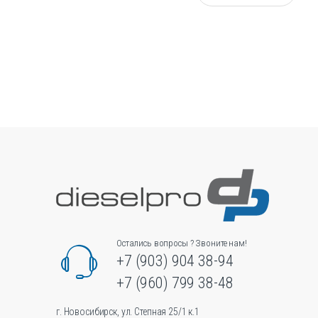
л
и
ч
е
с
т
в
о
Остались вопросы ? Звоните нам!
+7 (903) 904 38-94
+7 (960) 799 38-48
г. Новосибирск, ул. Степная 25/1 к.1