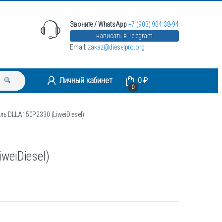
Звоните / WhatsApp
+7 (903) 904 38-94
написать в Telegram
Email:
zakaz@dieselpro.org
Личный кабинет
0
₽
0
ль DLLA150P2330 (LiweiDiesel)
weiDiesel)