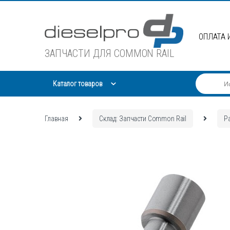
Skip
Skip
to
to
navigation
content
ОПЛАТА 
ЗАПЧАСТИ ДЛЯ COMMON RAIL
Каталог товаров
Главная
Склад: Запчасти Common Rail
Р