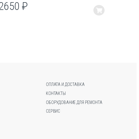
2650
₽
213
Этот
Этот
товар
товар
имеет
имеет
несколько
несколько
вариаций.
вариаций.
Опции
Опции
можно
можно
выбрать
выбрать
на
на
странице
странице
товара.
товара.
ОПЛАТА И ДОСТАВКА
КОНТАКТЫ
ОБОРУДОВАНИЕ ДЛЯ РЕМОНТА
СЕРВИС