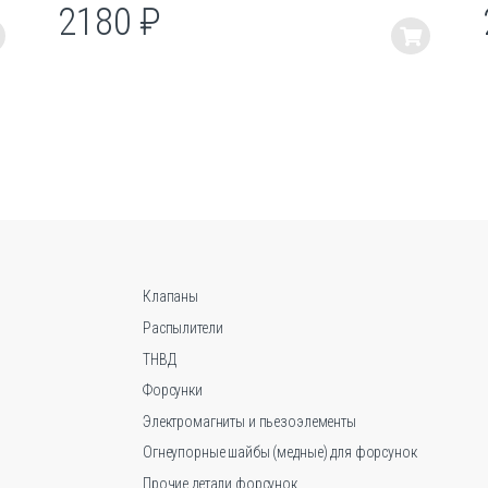
2180
₽
Этот
товар
имеет
несколько
вариаций.
Опции
можно
выбрать
на
странице
товара.
Клапаны
Распылители
ТНВД
Форсунки
Электромагниты и пьезоэлементы
Огнеупорные шайбы (медные) для форсунок
Прочие детали форсунок