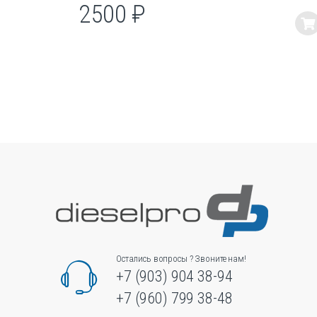
2500
₽
Этот
товар
имеет
несколько
вариаций.
Опции
можно
выбрать
на
странице
товара.
Остались вопросы ? Звоните нам!
+7 (903) 904 38-94
+7 (960) 799 38-48