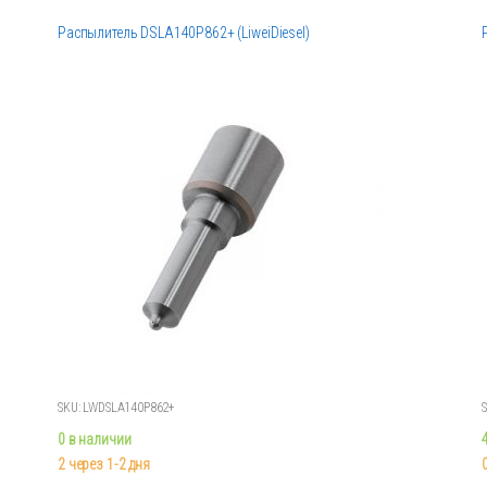
Распылитель DSLA140P862+ (LiweiDiesel)
SKU: LWDSLA140P862+
0 в наличии
2 через 1-2 дня