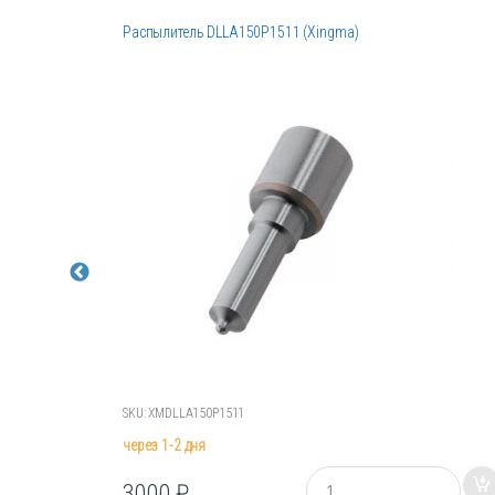
Распылитель DLLA150P1511 (Xingma)
SKU: XMDLLA150P1511
через 1-2 дня
К
3000
₽