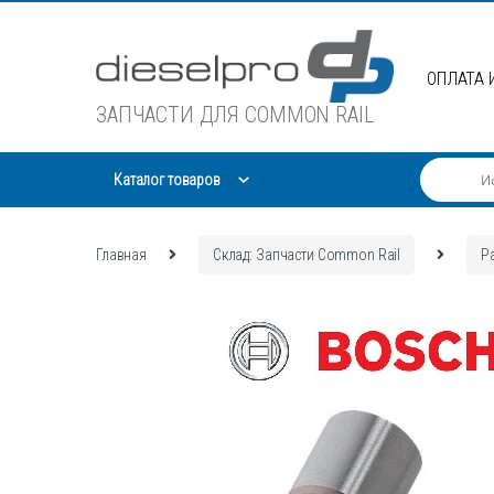
Skip
Skip
to
to
navigation
content
ОПЛАТА 
ЗАПЧАСТИ ДЛЯ COMMON RAIL
Каталог товаров
Главная
Склад: Запчасти Common Rail
Р