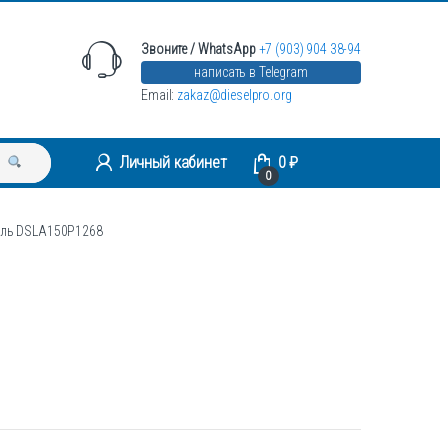
Звоните / WhatsApp
+7 (903) 904 38-94
написать в Telegram
Email:
zakaz@dieselpro.org
Личный кабинет
0
₽
0
ель DSLA150P1268