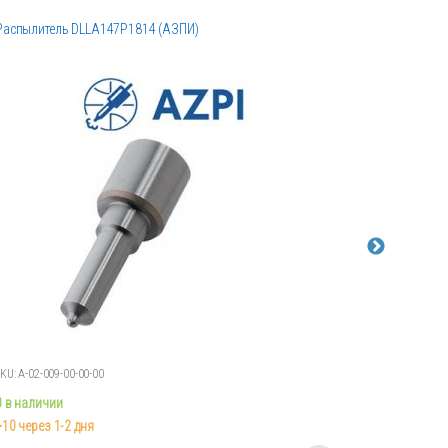
Распылитель DLLA147P1814 (АЗПИ)
Распылите
KU: А-02-009-00-00-00
SKU: 043317
0 в наличии
0 в наличи
>10 через 1-2 дня
>10 через 