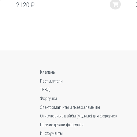
2120
₽
Этот
товар
имеет
несколько
вариаций.
Опции
можно
выбрать
на
странице
Клапаны
товара.
Распылители
ТНВД
Форсунки
Электромагниты и пьезоэлементы
Огнеупорные шайбы (медные) для форсунок
Прочие детали форсунок
Инструменты