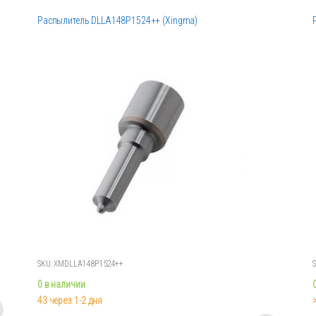
Распылитель DLLA148P1524++ (Xingma)
SKU: XMDLLA148P1524++
S
0 в наличии
43 через 1-2 дня