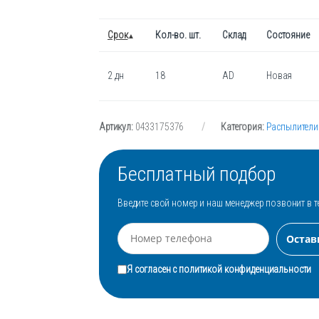
Срок
Кол-во. шт.
Склад
Состояние
2 дн
18
AD
Новая
Артикул:
0433175376
Категория:
Распылители
Бесплатный подбор
Введите свой номер и наш менеджер позвонит в т
Я согласен с
политикой конфиденциальности