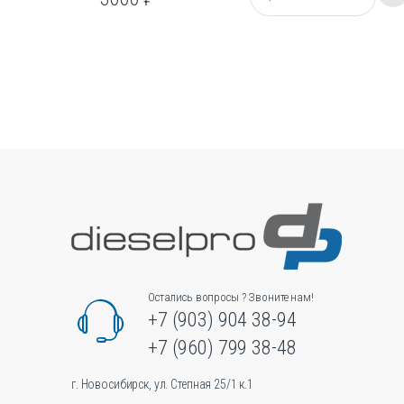
о
л
и
ч
е
с
т
в
о
Остались вопросы ? Звоните нам!
+7 (903) 904 38-94
+7 (960) 799 38-48
г. Новосибирск, ул. Степная 25/1 к.1