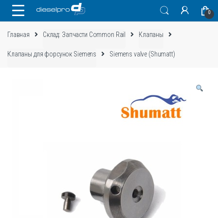
Skip
Skip
0
to
to
navigation
content
Главная
Склад: Запчасти Common Rail
Клапаны
Клапаны для форсунок Siemens
Siemens valve (Shumatt)