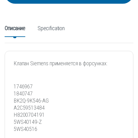
Описание
Specification
Клапан Siemens применяется в форсунках:
1746967
1840747
BK2Q-9K546-AG
A2C59513484
H8200704191
5WS40149-Z
5WS40516