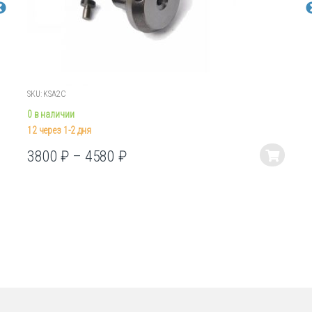
SKU: KSA2C
0 в наличии
12 через 1-2 дня
3800
₽
–
4580
₽
Этот
товар
имеет
несколько
вариаций.
Опции
можно
выбрать
на
странице