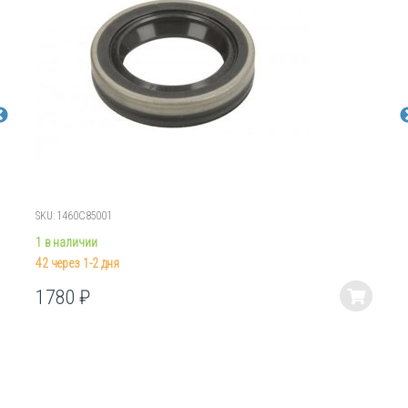
SKU: 1460C85001
1 в наличии
42 через 1-2 дня
1780
₽
Этот
товар
имеет
несколько
вариаций.