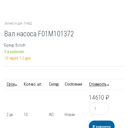
Запчасти для ТНВД
Вал насоса F01M101372
Бренд: Bosch
0 в наличии
10 через 1-2 дня
Срок
Кол-во. шт.
Склад
Состояние
Стоимость
14610
₽
Количество
2 дн
10
AD
Новая
В корзину