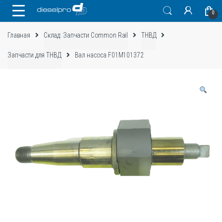
Skip
Skip
0
to
to
navigation
content
Главная
Склад: Запчасти Common Rail
ТНВД
Запчасти для ТНВД
Вал насоса F01M101372