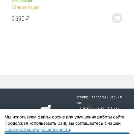
0 в наличии
15 через 1-2 дня
9590
₽
Этот
товар
имеет
несколько
вариаций.
Опции
можно
выбрать
на
странице
товара.
Остались вопросы ? Звоните
нам!
+7 (903) 904 38-94
Мы используем файлы cookie для улучшения работы сайта.
г. Новосибирск, ул. Степная
Продолжая использовать сайт, вы соглашаетесь с нашей
25/1 к.1
Политикой конфиденциальности
.