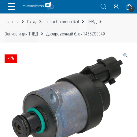
Skip
Skip
0
to
to
navigation
content
Главная
Склад: Запчасти Common Rail
ТНВД
Запчасти для ТНВД
Дозировочный блок 1465ZS0049
-
1%