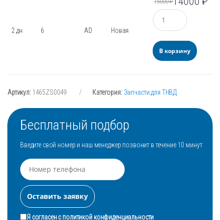
14000
₽
15000
₽
Количество
2 дн
6
AD
Новая
В корзину
Артикул:
1465ZS0049
Категория:
Запчасти для ТНВД
Бесплатный подбор
Введите свой номер и наш менеджер позвонит в течение 10 минут
Я согласен с
политикой конфиденциальности