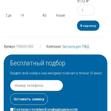
910
₽
Количество
2 дн
14
AD
Новая
В корзину
Артикул:
F00N201852
Категория:
Запчасти для ТНВД
Бесплатный подбор
Введите свой номер и наш менеджер позвонит в течение 10 минут
Я согласен с
политикой конфиденциальности