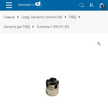
Skip
Skip
0
to
to
navigation
content
Главная
Склад: Запчасти Common Rail
ТНВД
Запчасти для ТНВД
Толкатель F 00N 201 852