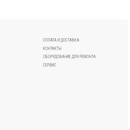
вариаций.
вариаций.
Опции
Опции
можно
можно
выбрать
выбрать
на
на
странице
странице
ОПЛАТА И ДОСТАВКА
товара.
товара.
КОНТАКТЫ
ОБОРУДОВАНИЕ ДЛЯ РЕМОНТА
СЕРВИС