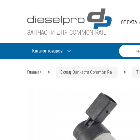
Skip
Skip
to
to
navigation
content
ОПЛАТА 
ЗАПЧАСТИ ДЛЯ COMMON RAIL
Каталог товаров
Главная
Склад: Запчасти Common Rail
Т