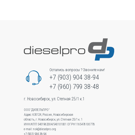
вариаций.
Опции
можно
выбрать
на
странице
товара.
Остались вопросы ? Звоните нам!
+7 (903) 904 38-94
+7 (960) 799 38-48
г. Новосибирск, ул. Степная 25/1 к.1
ООО "ДИЗЕЛЬПРО"
Адрес: 630124, Россия, Новосибирская
область, г. Новосибирск, ул.Степная 25/1 к. 1
ИНН/КПП 5401962004/540101001 ОГРН 1165476100778
e-mail: nsk@dieselpro.org
+7 (903) 904 38-94