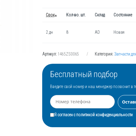
Срок
Кол-во. шт.
Склад
Состояние
2 дн
8
AD
Новая
Артикул:
1465ZS0065
Категория:
Запчасти дл
Бесплатный подбор
Введите свой номер и наш менеджер позвонит в т
Я согласен с
политикой конфиденциальности