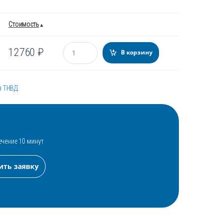
Стоимость
Количество
12760
₽
В корзину
я ТНВД
ечение 10 минут