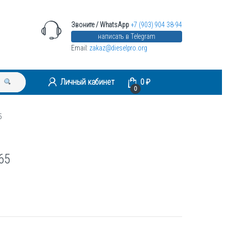
Звоните / WhatsApp
+7 (903) 904 38-94
написать в Telegram
Email:
zakaz@dieselpro.org
Личный кабинет
0
₽
0
5
65