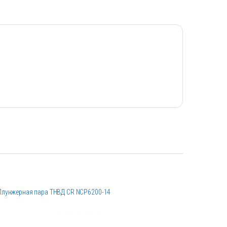
Плунжерная пара ТНВД CR NCP6200-14
Крышка по