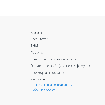
вариаций.
Опции
можно
выбрать
на
странице
Клапаны
товара.
Распылители
ТНВД
Форсунки
Электромагниты и пьезоэлементы
Огнеупорные шайбы (медные) для форсунок
Прочие детали форсунок
Инструменты
Политика конфиденциальности
Публичная оферта