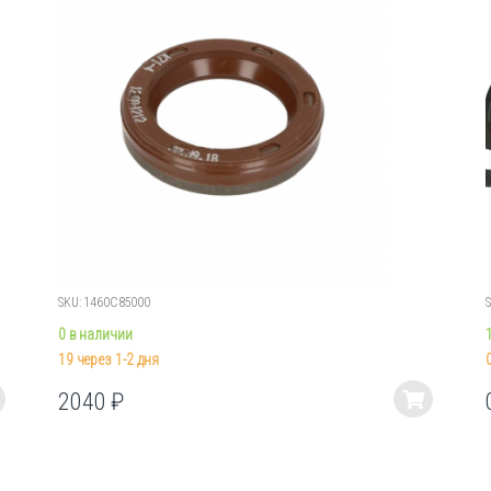
SKU: 1460C85000
0 в наличии
19 через 1-2 дня
2040
₽
Этот
товар
имеет
несколько