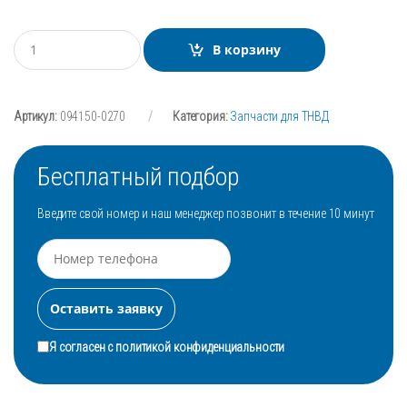
К
В корзину
о
л
и
ч
Артикул:
094150-0270
Категория:
Запчасти для ТНВД
е
с
т
в
Бесплатный подбор
о
Введите свой номер и наш менеджер позвонит в течение 10 минут
Я согласен с
политикой конфиденциальности