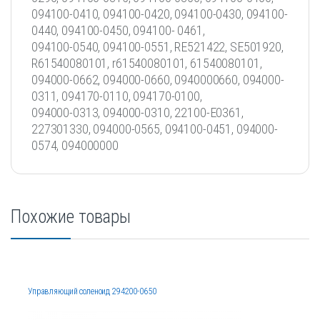
094100-0410, 094100-0420, 094100-0430, 094100-
0440, 094100-0450, 094100- 0461,
094100-0540, 094100-0551, RE521422, SE501920,
R61540080101, r61540080101, 61540080101,
094000-0662, 094000-0660, 0940000660, 094000-
0311, 094170-0110, 094170-0100,
094000-0313, 094000-0310, 22100-E0361,
227301330, 094000-0565, 094100-0451, 094000-
0574, 094000000
Похожие товары
Управляющий соленоид 294200-0650