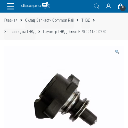
Skip
Skip
0
to
to
navigation
content
Главная
Склад: Запчасти Common Rail
ТНВД
Запчасти для ТНВД
Плунжер ТНВД Denso HP0 094150-0270