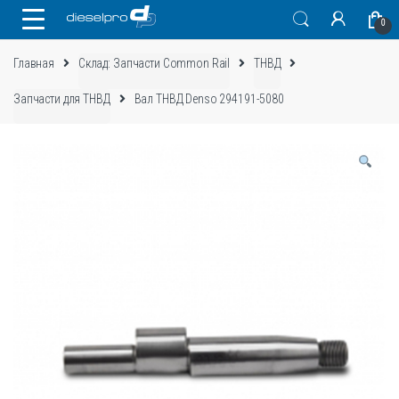
Skip
Skip
0
to
to
navigation
content
Главная
Склад: Запчасти Common Rail
ТНВД
Запчасти для ТНВД
Вал ТНВД Denso 294191-5080