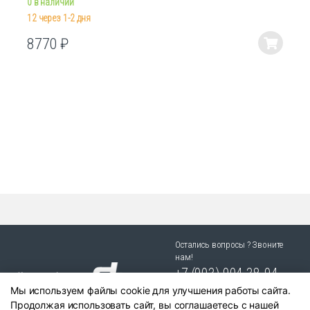
0 в наличии
12 через 1-2 дня
8770
₽
Этот
товар
имеет
несколько
вариаций.
Опции
можно
выбрать
на
странице
товара.
Остались вопросы ? Звоните
нам!
+7 (903) 904 38-94
Мы используем файлы cookie для улучшения работы сайта.
г. Новосибирск, ул. Степная
Продолжая использовать сайт, вы соглашаетесь с нашей
25/1 к.1