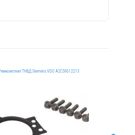
Ремкомплект ТНВД Siemens VDO A2C59512213
Эксцентри