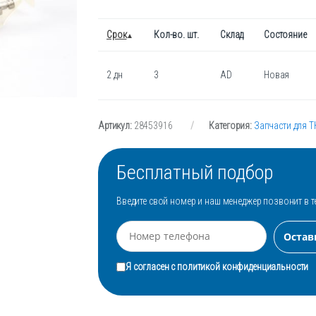
Срок
Кол-во. шт.
Склад
Состояние
2 дн
3
AD
Новая
Артикул:
28453916
Категория:
Запчасти для 
Бесплатный подбор
Введите свой номер и наш менеджер позвонит в т
Я согласен с
политикой конфиденциальности