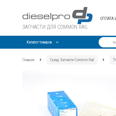
Skip
Skip
to
to
navigation
content
ОПЛАТА 
ЗАПЧАСТИ ДЛЯ COMMON RAIL
Каталог товаров
Главная
Склад: Запчасти Common Rail
Т