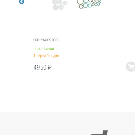
SKU: 294009-0080
0 в наличии
1 через 1-2 дня
4950
₽
Этот
товар
имеет
несколько
вариаций.
Опции
можно
выбрать
на
странице