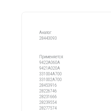
Аналог:
28443093
Применяется:
9422A060A
9421A020A
331004A700
331002A700
28453916
28226746
28231666
28239554
28277574