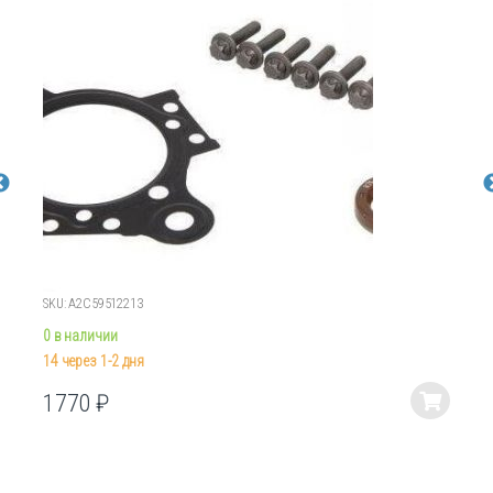
SKU: A2C59512213
0 в наличии
14 через 1-2 дня
1770
₽
Этот
товар
имеет
несколько