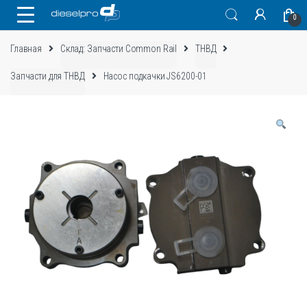
Skip
Skip
0
to
to
navigation
content
Главная
Склад: Запчасти Common Rail
ТНВД
Запчасти для ТНВД
Насос подкачки JS6200-01