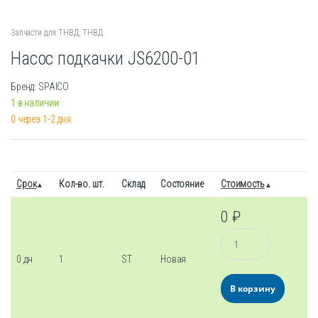
Запчасти для ТНВД
,
ТНВД
Насос подкачки JS6200-01
Бренд: SPAICO
1 в наличии
0 через 1-2 дня
Срок
Кол-во. шт.
Склад
Состояние
Стоимость
0
₽
Количество
0 дн
1
ST
Новая
В корзину