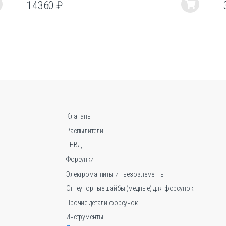
14360
₽
Этот
товар
имеет
несколько
вариаций.
Опции
можно
выбрать
на
странице
Клапаны
товара.
Распылители
ТНВД
Форсунки
Электромагниты и пьезоэлементы
Огнеупорные шайбы (медные) для форсунок
Прочие детали форсунок
Инструменты