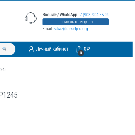
Звоните / WhatsApp
+7 (903) 904 38-94
написать в Telegram
Email:
zakaz@dieselpro.org
Личный кабинет
0
₽
0
1245
0P1245