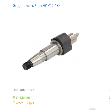
Эксцентриковый вал F01M101187
SKU: F01M101187
0 в наличии
7 через 1-2 дня