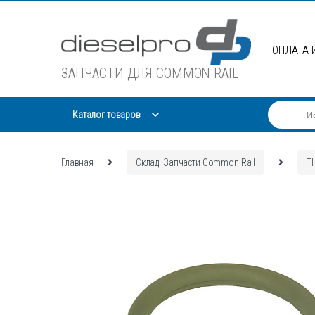
Skip
Skip
to
to
navigation
content
ОПЛАТА 
ЗАПЧАСТИ ДЛЯ COMMON RAIL
Каталог товаров
Главная
Склад: Запчасти Common Rail
Т