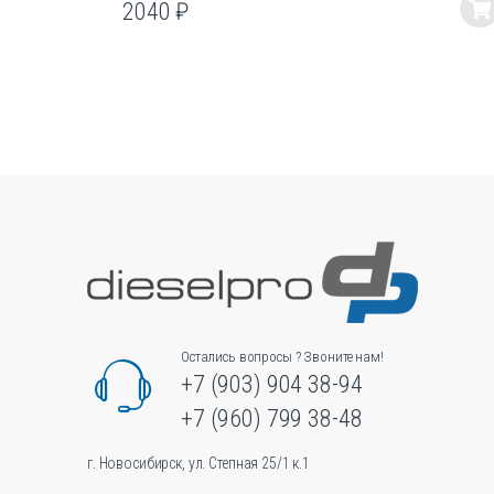
2040
₽
Этот
товар
имеет
несколько
вариаций.
Опции
можно
выбрать
на
странице
товара.
Остались вопросы ? Звоните нам!
+7 (903) 904 38-94
+7 (960) 799 38-48
г. Новосибирск, ул. Степная 25/1 к.1