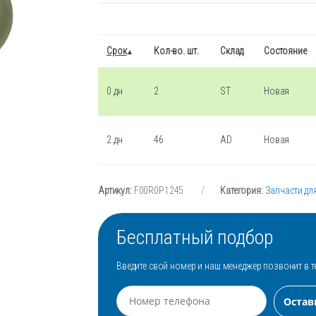
Срок
Кол-во. шт.
Склад
Состояние
0 дн
2
ST
Новая
2 дн
46
AD
Новая
Артикул:
F00R0P1245
Категория:
Запчасти дл
Бесплатный подбор
Введите свой номер и наш менеджер позвонит в т