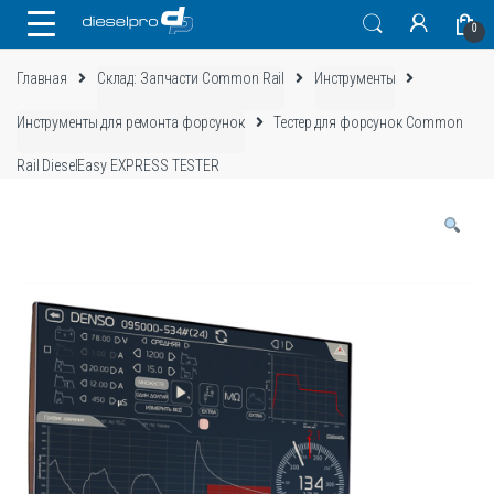
Skip
Skip
0
to
to
navigation
content
Главная
Склад: Запчасти Common Rail
Инструменты
Инструменты для ремонта форсунок
Тестер для форсунок Common
Rail DieselEasy EXPRESS TESTER