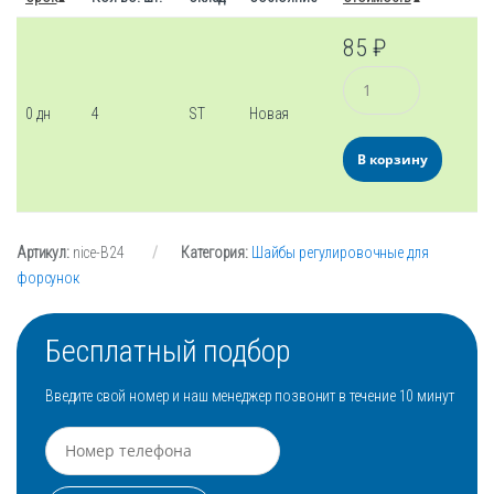
85
₽
Количество
0 дн
4
ST
Новая
В корзину
Артикул:
nice-B24
Категория:
Шайбы регулировочные для
форсунок
Бесплатный подбор
Введите свой номер и наш менеджер позвонит в течение 10 минут