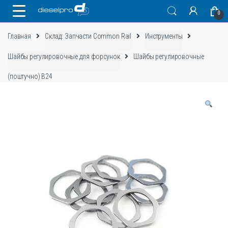
Skip
Skip
0
to
to
navigation
content
Главная
Склад: Запчасти Common Rail
Инструменты
Шайбы регулировочные для форсунок
Шайбы регулировочные
(поштучно) B24