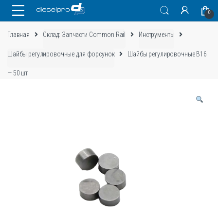
Skip
Skip
0
to
to
navigation
content
Главная
Склад: Запчасти Common Rail
Инструменты
Шайбы регулировочные для форсунок
Шайбы регулировочные B16
— 50 шт