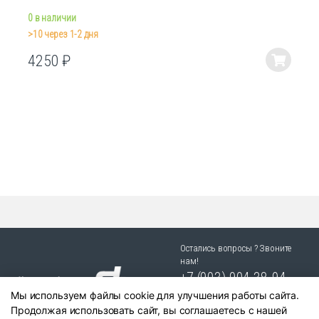
0 в наличии
>10 через 1-2 дня
4250
₽
Этот
товар
имеет
несколько
вариаций.
Опции
можно
выбрать
на
странице
товара.
Остались вопросы ? Звоните
нам!
+7 (903) 904 38-94
Мы используем файлы cookie для улучшения работы сайта.
г. Новосибирск, ул. Степная
Продолжая использовать сайт, вы соглашаетесь с нашей
25/1 к.1