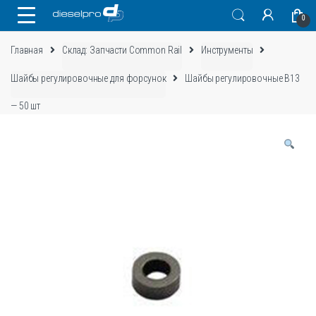
Skip
Skip
0
to
to
navigation
content
Главная
Склад: Запчасти Common Rail
Инструменты
Шайбы регулировочные для форсунок
Шайбы регулировочные B13
— 50 шт