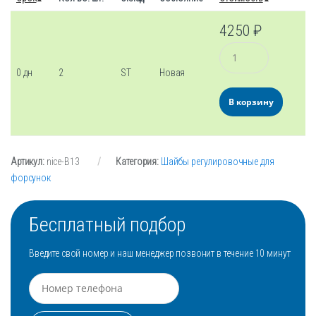
4250
₽
Количество
0 дн
2
ST
Новая
В корзину
Артикул:
nice-B13
Категория:
Шайбы регулировочные для
форсунок
Бесплатный подбор
Введите свой номер и наш менеджер позвонит в течение 10 минут