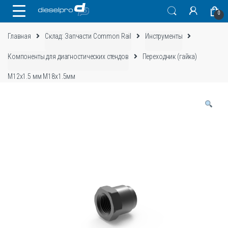
Skip
Skip
0
to
to
navigation
content
Главная
Склад: Запчасти Common Rail
Инструменты
Компоненты для диагностических стендов
Переходник (гайка)
М12х1.5 мм М18х1.5мм