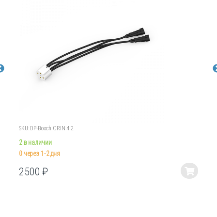
SKU: DP-Bosch CRIN 4.2
2 в наличии
0 через 1-2 дня
2500
₽
Этот
товар
имеет
несколько