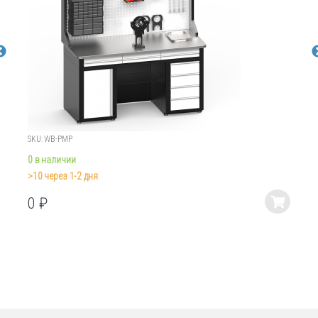
SKU: WB-PMP
0 в наличии
>10 через 1-2 дня
0
₽
Этот
товар
имеет
несколько
вариаций.
Опции
можно