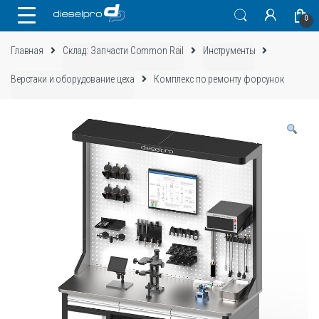
Skip
Skip
0
to
to
navigation
content
Главная
Склад: Запчасти Common Rail
Инструменты
Верстаки и оборудование цеха
Комплекс по ремонту форсунок