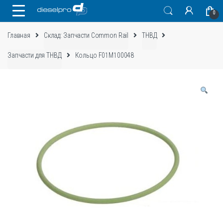
Skip
Skip
0
to
to
navigation
content
Главная
Склад: Запчасти Common Rail
ТНВД
Запчасти для ТНВД
Кольцо F01M100048