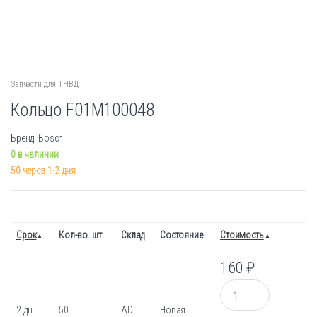
Запчасти для ТНВД
Кольцо F01M100048
Бренд: Bosch
0 в наличии
50 через 1-2 дня
Срок
Кол-во. шт.
Склад
Состояние
Стоимость
160
₽
Количество
2 дн
50
AD
Новая