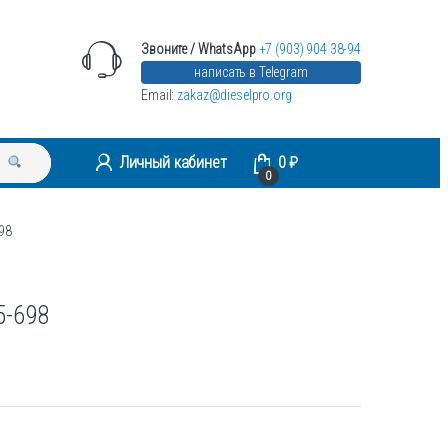
Звоните / WhatsApp
+7 (903) 904 38-94
написать в Telegram
Email:
zakaz@dieselpro.org
Личный кабинет
0
₽
0
98
5-698