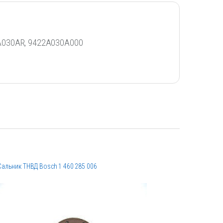
2A030AR, 9422A030A000
Сальник ТНВД Bosch 1 460 285 006
Ремкомпле