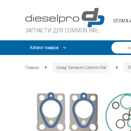
Skip
Skip
to
to
navigation
content
ОПЛАТА 
ЗАПЧАСТИ ДЛЯ COMMON RAIL
Каталог товаров
Главная
Склад: Запчасти Common Rail
Т