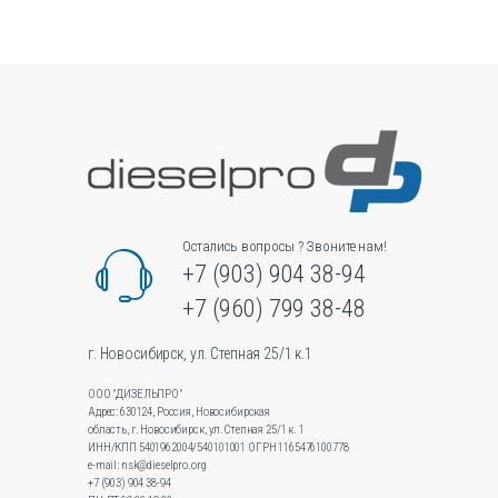
Опции
можно
выбрать
на
странице
товара.
Остались вопросы ? Звоните нам!
+7 (903) 904 38-94
+7 (960) 799 38-48
г. Новосибирск, ул. Степная 25/1 к.1
ООО "ДИЗЕЛЬПРО"
Адрес: 630124, Россия, Новосибирская
область, г. Новосибирск, ул.Степная 25/1 к. 1
ИНН/КПП 5401962004/540101001 ОГРН 1165476100778
e-mail: nsk@dieselpro.org
+7 (903) 904 38-94