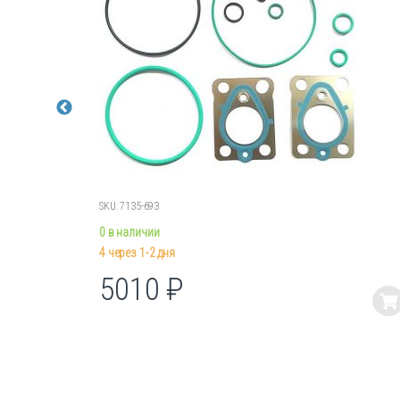
SKU: 7135-693
0 в наличии
4 через 1-2 дня
5010
₽
Этот
товар
имеет
несколько
вариаций.