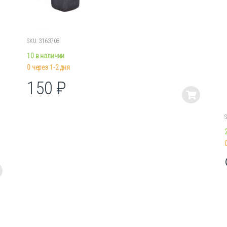
SKU: 3163708
10 в наличии
0 через 1-2 дня
150
₽
Этот
товар
имеет
несколько
вариаций.
Опции
можно
выбрать
на
странице
товара.