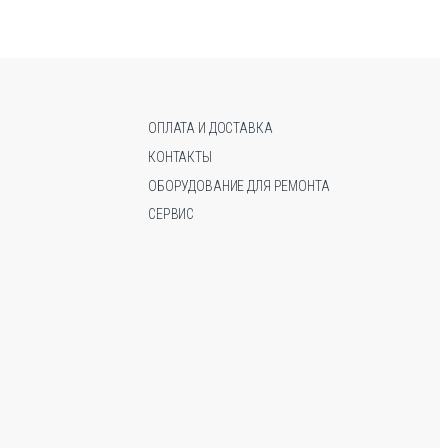
Опции
Опции
можно
можно
выбрать
выбрать
на
на
странице
странице
товара.
товара.
ОПЛАТА И ДОСТАВКА
КОНТАКТЫ
ОБОРУДОВАНИЕ ДЛЯ РЕМОНТА
СЕРВИС