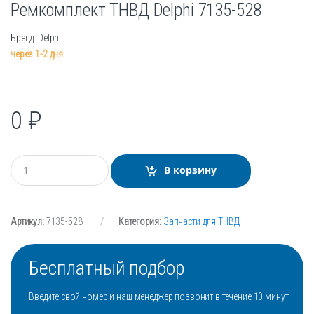
Ремкомплект ТНВД Delphi 7135-528
Бренд: Delphi
через 1-2 дня
0
₽
К
В корзину
о
л
и
ч
Артикул:
7135-528
Категория:
Запчасти для ТНВД
е
с
т
в
Бесплатный подбор
о
Введите свой номер и наш менеджер позвонит в течение 10 минут