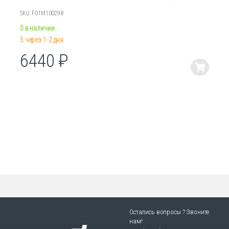
SKU: F01M100298
0 в наличии
5 через 1-2 дня
6440
₽
Этот
товар
имеет
несколько
вариаций.
Опции
можно
выбрать
на
странице
товара.
Остались вопросы ? Звоните
нам!