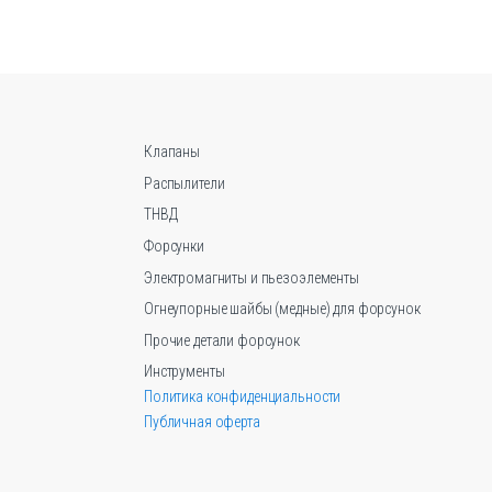
вариаций.
Опции
можно
выбрать
на
странице
Клапаны
товара.
Распылители
ТНВД
Форсунки
Электромагниты и пьезоэлементы
Огнеупорные шайбы (медные) для форсунок
Прочие детали форсунок
Инструменты
Политика конфиденциальности
Публичная оферта