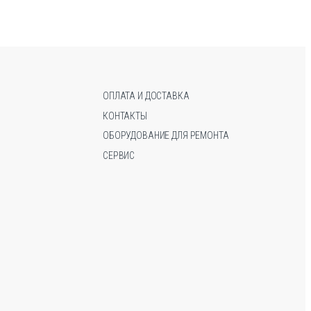
вариаций.
вариаций.
Опции
Опции
можно
можно
выбрать
выбрать
на
на
странице
странице
ОПЛАТА И ДОСТАВКА
товара.
товара.
КОНТАКТЫ
ОБОРУДОВАНИЕ ДЛЯ РЕМОНТА
СЕРВИС