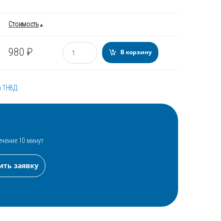
Стоимость
Количество
980
₽
В корзину
я ТНВД
ечение 10 минут