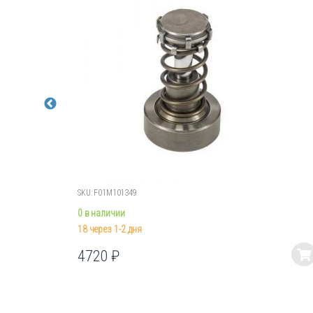
SKU: F01M101349
0 в наличии
18 через 1-2 дня
4720
₽
Этот
товар
имеет
несколько