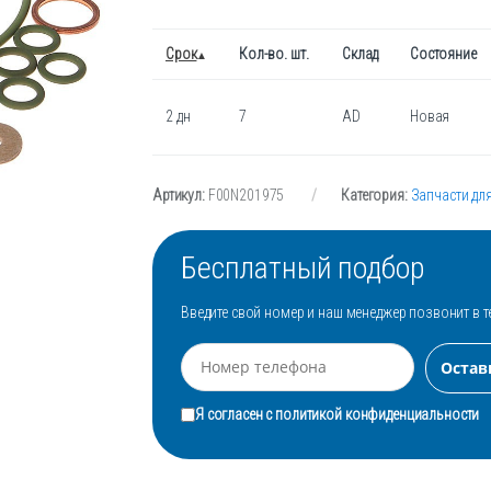
Срок
Кол-во. шт.
Склад
Состояние
2 дн
7
AD
Новая
Артикул:
F00N201975
Категория:
Запчасти дл
Бесплатный подбор
Введите свой номер и наш менеджер позвонит в т
Я согласен с
политикой конфиденциальности