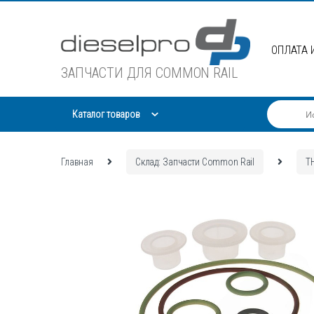
Skip
Skip
to
to
navigation
content
ОПЛАТА 
ЗАПЧАСТИ ДЛЯ COMMON RAIL
Каталог товаров
Главная
Склад: Запчасти Common Rail
Т