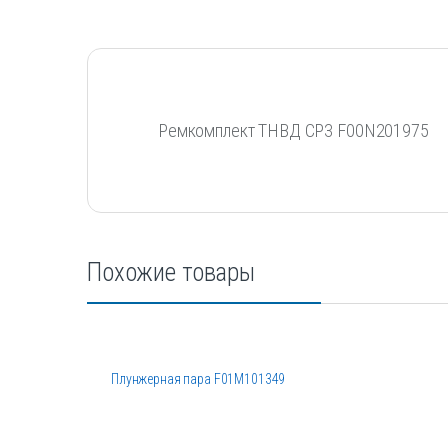
Ремкомплект ТНВД CP3 F00N201975
Похожие товары
Плунжерная пара F01M101349