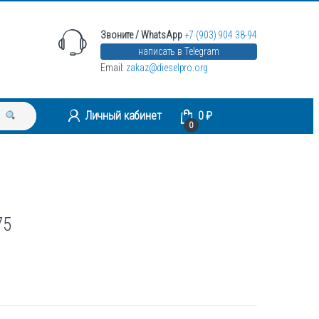
Звоните / WhatsApp
+7 (903) 904 38-94
написать в Telegram
Email:
zakaz@dieselpro.org
Личный кабинет
0
₽
0
75