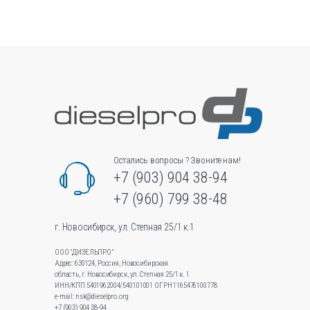
вариаций.
Опции
можно
выбрать
на
странице
товара.
Остались вопросы ? Звоните нам!
+7 (903) 904 38-94
+7 (960) 799 38-48
г. Новосибирск, ул. Степная 25/1 к.1
ООО "ДИЗЕЛЬПРО"
Адрес: 630124, Россия, Новосибирская
область, г. Новосибирск, ул.Степная 25/1 к. 1
ИНН/КПП 5401962004/540101001 ОГРН 1165476100778
e-mail: nsk@dieselpro.org
+7 (903) 904 38-94