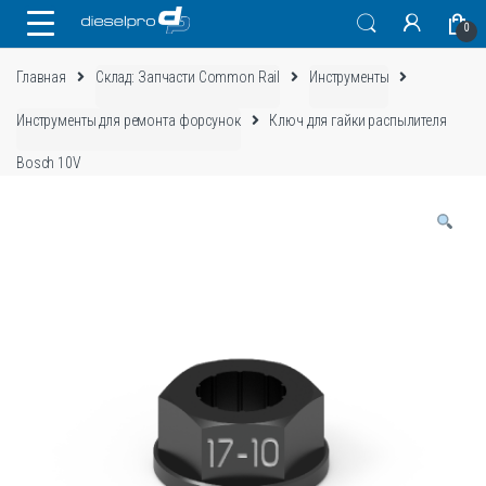
Skip
Skip
0
to
to
navigation
content
Главная
Склад: Запчасти Common Rail
Инструменты
Инструменты для ремонта форсунок
Ключ для гайки распылителя
Bosch 10V