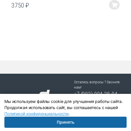
3750
₽
Этот
товар
имеет
несколько
вариаций.
Опции
можно
выбрать
на
странице
товара.
Остались вопросы ? Звоните
нам!
+7 (903) 904 38-94
Мы используем файлы cookie для улучшения работы сайта.
г. Новосибирск, ул. Степная
Продолжая использовать сайт, вы соглашаетесь с нашей
25/1 к.1
Политикой конфиденциальности
.
Принять
Написать в Telegram:
+79039043894