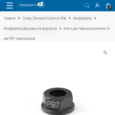
Skip
Skip
0
to
to
navigation
content
Главная
Склад: Запчасти Common Rail
Инструменты
Инструменты для ремонта форсунок
Ключ для гайки распылителя 16
мм PB7 семигранный