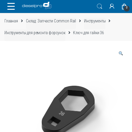
Skip
Skip
0
to
to
navigation
content
Главная
Склад: Запчасти Common Rail
Инструменты
Инструменты для ремонта форсунок
Ключ для гайки 36