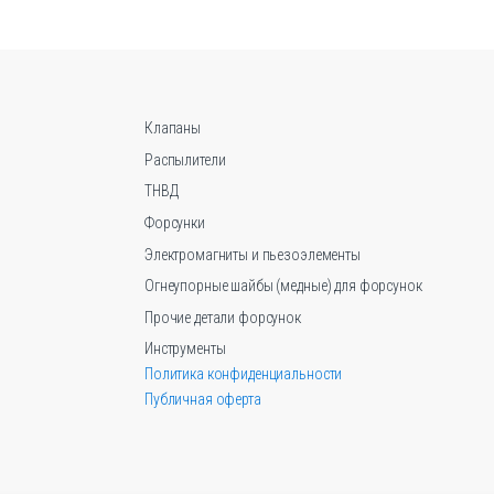
Опции
можно
выбрать
на
странице
Клапаны
товара.
Распылители
ТНВД
Форсунки
Электромагниты и пьезоэлементы
Огнеупорные шайбы (медные) для форсунок
Прочие детали форсунок
Инструменты
Политика конфиденциальности
Публичная оферта