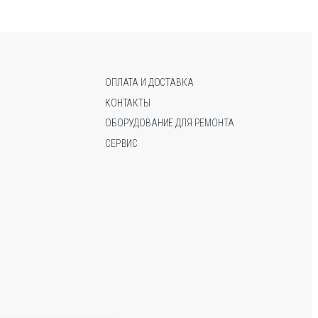
Опции
Опции
можно
можно
выбрать
выбрать
на
на
странице
странице
ОПЛАТА И ДОСТАВКА
товара.
товара.
КОНТАКТЫ
ОБОРУДОВАНИЕ ДЛЯ РЕМОНТА
СЕРВИС