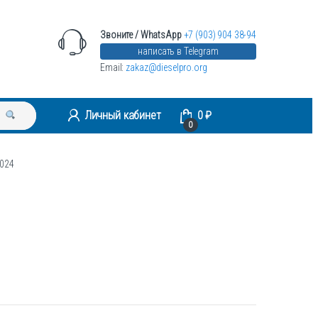
Звоните / WhatsApp
+7 (903) 904 38-94
написать в Telegram
Email:
zakaz@dieselpro.org
Личный кабинет
0
₽
0
 024