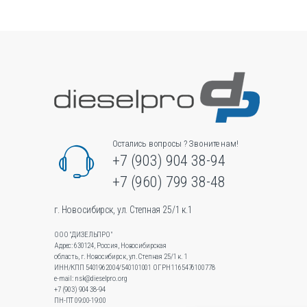
в
о
Остались вопросы ? Звоните нам!
+7 (903) 904 38-94
+7 (960) 799 38-48
г. Новосибирск, ул. Степная 25/1 к.1
ООО "ДИЗЕЛЬПРО"
Адрес: 630124, Россия, Новосибирская
область, г. Новосибирск, ул.Степная 25/1 к. 1
ИНН/КПП 5401962004/540101001 ОГРН 1165476100778
e-mail: nsk@dieselpro.org
+7 (903) 904 38-94
ПН-ПТ 09:00-19:00