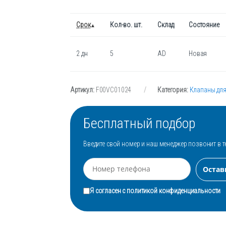
Срок
Кол-во. шт.
Склад
Состояние
2 дн
5
AD
Новая
Артикул:
F00VC01024
Категория:
Клапаны дл
Бесплатный подбор
Введите свой номер и наш менеджер позвонит в т
Я согласен с
политикой конфиденциальности