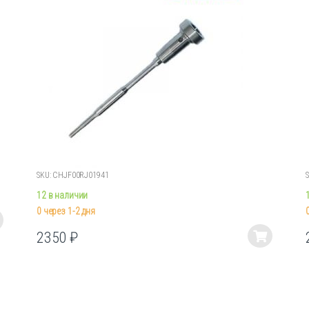
SKU: CHJF00RJ01941
12 в наличии
0 через 1-2 дня
2350
₽
Этот
товар
имеет
несколько
вариаций.