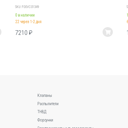
SKU: F00VC01349
0 в наличии
22 через 1-2 дня
7210
₽
Этот
товар
имеет
несколько
вариаций.
Опции
можно
выбрать
на
странице
Клапаны
товара.
Распылители
ТНВД
Форсунки