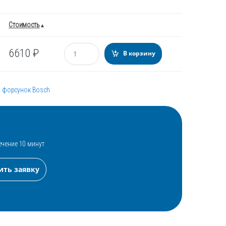
Стоимость
Количество
6610
₽
В корзину
я форсунок Bosch
ечение 10 минут