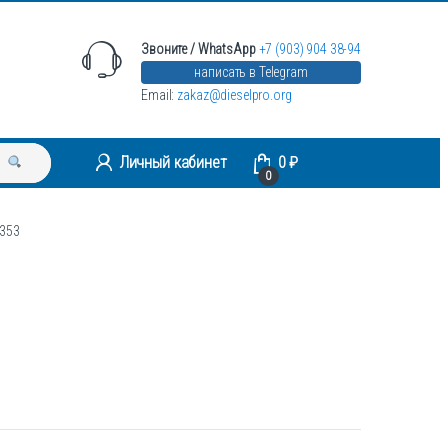
Звоните / WhatsApp
+7 (903) 904 38-94
написать в Telegram
Email:
zakaz@dieselpro.org
Личный кабинет
0
₽
0
 353