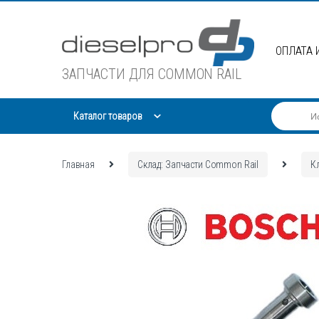
Skip
Skip
to
to
navigation
content
ОПЛАТА 
ЗАПЧАСТИ ДЛЯ COMMON RAIL
Каталог товаров
Главная
Склад: Запчасти Common Rail
К