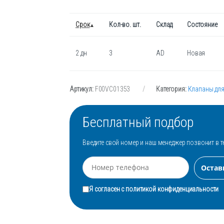
Срок
Кол-во. шт.
Склад
Состояние
2 дн
3
AD
Новая
Артикул:
F00VC01353
Категория:
Клапаны дл
Бесплатный подбор
Введите свой номер и наш менеджер позвонит в т
Я согласен с
политикой конфиденциальности