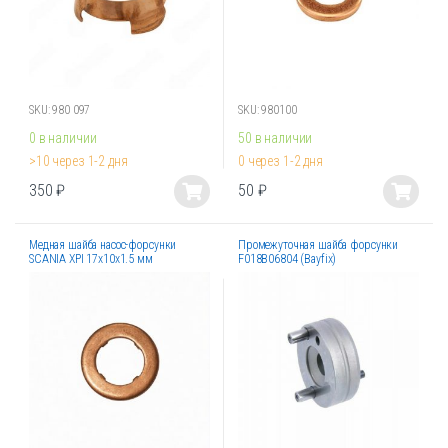
на
на
странице
странице
товара.
товара.
SKU: 980 097
SKU: 980100
0 в наличии
50 в наличии
>10 через 1-2 дня
0 через 1-2 дня
350
₽
50
₽
Этот
Этот
товар
товар
Медная шайба насос-форсунки
Промежуточная шайба форсунки
имеет
имеет
SCANIA XPI 17x10x1.5 мм
F018B06804 (Bayfix)
несколько
несколько
вариаций.
вариаций.
Опции
Опции
можно
можно
выбрать
выбрать
на
на
странице
странице
товара.
товара.