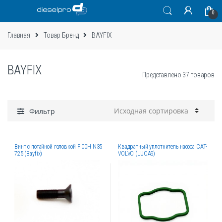
Skip
Skip
0
to
to
navigation
content
Главная
Товар Бренд
BAYFIX
BAYFIX
Представлено 37 товаров
Фильтр
Винт с потайной головкой F 00H N35
Квадратный уплотнитель насоса CAT-
725 (Bayfix)
VOLVO (LUCAS)