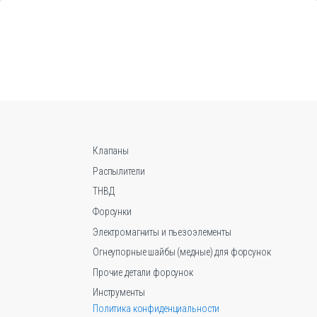
имеет
несколько
вариаций.
Опции
можно
выбрать
на
странице
товара.
Клапаны
Распылители
ТНВД
Форсунки
Электромагниты и пьезоэлементы
Огнеупорные шайбы (медные) для форсунок
Прочие детали форсунок
Инструменты
Политика конфиденциальности