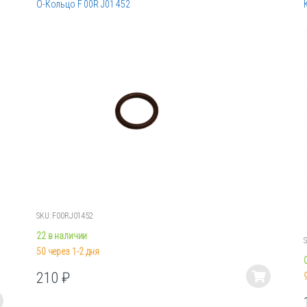
О-Кольцо F 00R J01 452
SKU: F00RJ01452
22 в наличии
50 через 1-2 дня
210
₽
Этот
товар