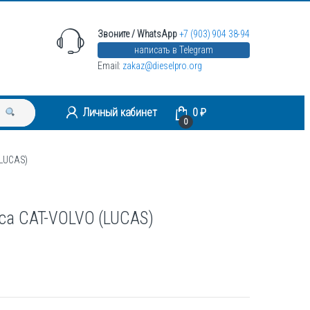
Звоните / WhatsApp
+7 (903) 904 38-94
написать в Telegram
Email:
zakaz@dieselpro.org
Личный кабинет
0
₽
0
(LUCAS)
са CAT-VOLVO (LUCAS)