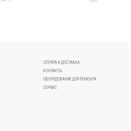
Этот
Этот
товар
товар
имеет
имеет
несколько
несколько
вариаций.
вариаций.
Опции
Опции
можно
можно
выбрать
выбрать
на
на
странице
странице
ОПЛАТА И ДОСТАВКА
товара.
товара.
КОНТАКТЫ
ОБОРУДОВАНИЕ ДЛЯ РЕМОНТА
СЕРВИС