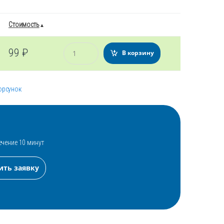
Стоимость
Количество
99
₽
В корзину
орсунок
ечение 10 минут