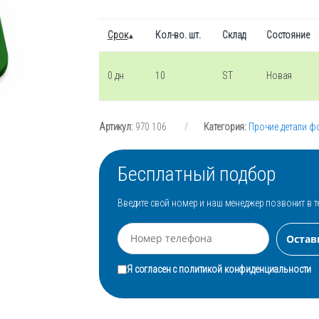
Срок
Кол-во. шт.
Склад
Состояние
0 дн
10
ST
Новая
Артикул:
970 106
Категория:
Прочие детали ф
Бесплатный подбор
Введите свой номер и наш менеджер позвонит в т
Я согласен с
политикой конфиденциальности