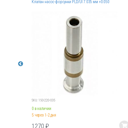
Клапан насос-форсунки PLD/UI 7.035 мм +0.050
SKU: 150-220-035
0 в наличии
5 через 1-2 дня
1270
₽