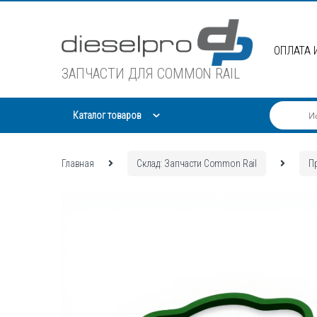
Skip
Skip
to
to
navigation
content
ОПЛАТА 
ЗАПЧАСТИ ДЛЯ COMMON RAIL
Каталог товаров
Главная
Склад: Запчасти Common Rail
П