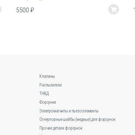
5500
₽
Этот
товар
имеет
несколько
вариаций.
Опции
можно
выбрать
на
странице
Клапаны
товара.
Распылители
ТНВД
Форсунки
Электромагниты и пьезоэлементы
Огнеупорные шайбы (медные) для форсунок
Прочие детали форсунок