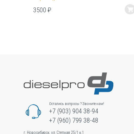
3500
₽
Этот
товар
имеет
несколько
вариаций.
Опции
можно
выбрать
на
странице
товара.
Остались вопросы ? Звоните нам!
+7 (903) 904 38-94
+7 (960) 799 38-48
г. Новосибирск, ул. Степная 25/1 к.1