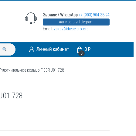
Звоните / WhatsApp
+7 (903) 904 38-94
написать в Telegram
Email:
zakaz@dieselpro.org
Личный кабинет
0
₽
0
Уплотнительное кольцо F 00R J01 728
J01 728