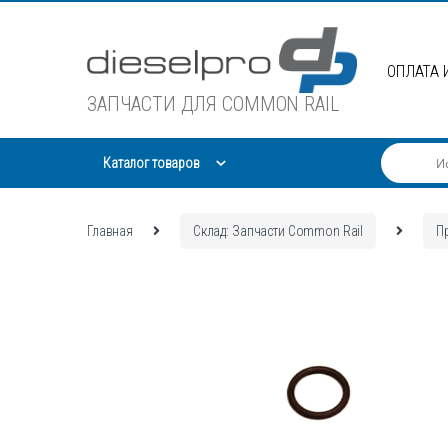
Skip
Skip
to
to
navigation
content
ОПЛАТА 
ЗАПЧАСТИ ДЛЯ COMMON RAIL
Каталог товаров
Главная
Склад: Запчасти Common Rail
П