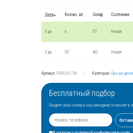
Срок
Кол-во. шт.
Склад
Состояние
0 дн
6
ST
Новая
2 дн
50
AD
Новая
Артикул:
F00RJ01728
Категории:
Прочие дета
Бесплатный подбор
Введите свой номер и наш менеджер позвонит в т
Я согласен с
политикой конфиденциальности