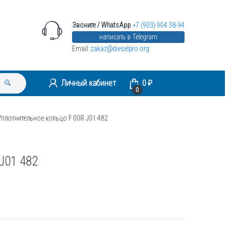
Звоните / WhatsApp
+7 (903) 904 38-94
написать в Telegram
Email:
zakaz@dieselpro.org
Личный кабинет
0
₽
0
Уплотнительное кольцо F 00R J01 482
J01 482