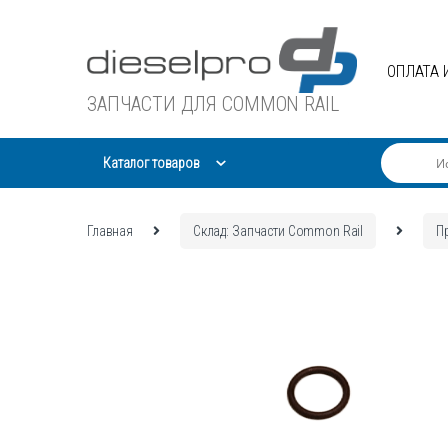
Skip
Skip
to
to
navigation
content
ОПЛАТА 
ЗАПЧАСТИ ДЛЯ COMMON RAIL
Каталог товаров
Главная
Склад: Запчасти Common Rail
П