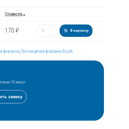
Стоимость
Количество
170
₽
В корзину
ли форсунок
,
Прочие детали форсунок Bosch
ечение 10 минут