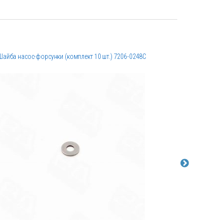
Шайба насос-форсунки (комплект 10 шт.) 7206-0248C
Шток форс