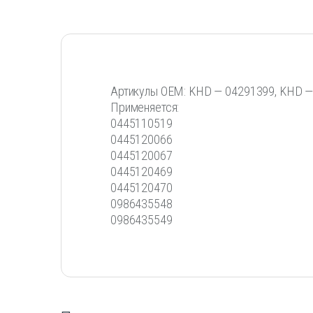
Артикулы OEM: KHD — 04291399, KHD —
Применяется:
0445110519
0445120066
0445120067
0445120469
0445120470
0986435548
0986435549