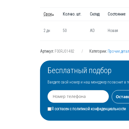
Срок
Кол-во. шт.
Склад
Состояние
2 дн
50
AD
Новая
Артикул:
F00RJ01482
Категории:
Прочие дета
Бесплатный подбор
Введите свой номер и наш менеджер позвонит в т
Я согласен с
политикой конфиденциальности