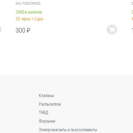
SKU: F00VC99002
2483 в наличии
50 через 1-2 дня
300
₽
Этот
товар
имеет
несколько
вариаций.
Опции
можно
выбрать
на
странице
Клапаны
товара.
Распылители
ТНВД
Форсунки
Электромагниты и пьезоэлементы