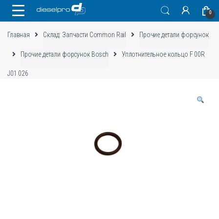
Skip
Skip
0
to
to
navigation
content
Главная
Склад: Запчасти Common Rail
Прочие детали форсунок
Прочие детали форсунок Bosch
Уплотнительное кольцо F 00R
J01 026