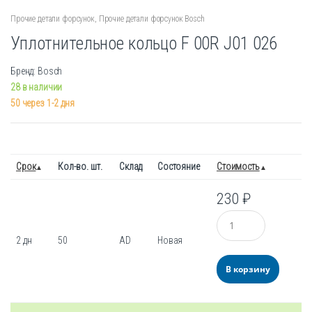
Прочие детали форсунок
,
Прочие детали форсунок Bosch
Уплотнительное кольцо F 00R J01 026
Бренд: Bosch
28 в наличии
50 через 1-2 дня
Срок
Кол-во. шт.
Склад
Состояние
Стоимость
230
₽
Количество
2 дн
50
AD
Новая
В корзину