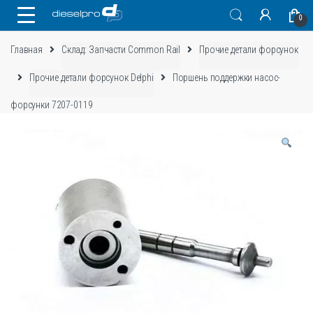
Skip
Skip
0
to
to
navigation
content
Главная
Склад: Запчасти Common Rail
Прочие детали форсунок
Прочие детали форсунок Delphi
Поршень поддержки насос-
форсунки 7207-0119