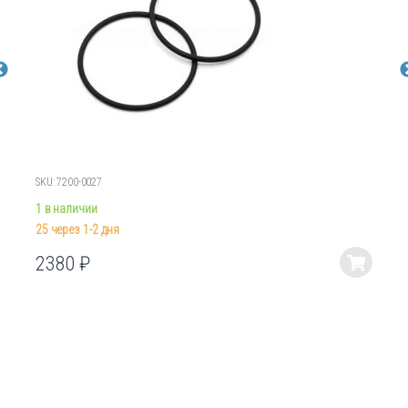
SKU: 7200-0027
1 в наличии
25 через 1-2 дня
2380
₽
Этот
товар
имеет
несколько
вариаций.
Опции
можно